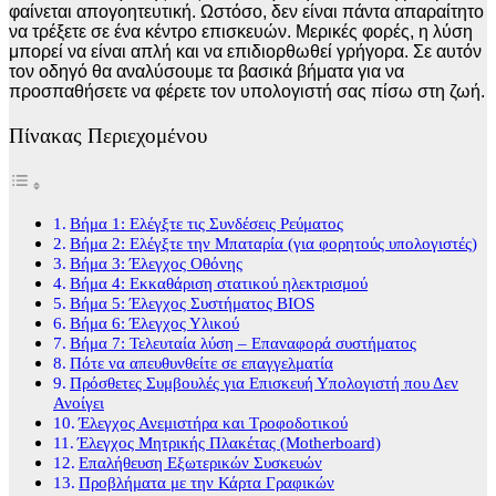
φαίνεται απογοητευτική. Ωστόσο, δεν είναι πάντα απαραίτητο
να τρέξετε σε ένα κέντρο επισκευών. Μερικές φορές, η λύση
μπορεί να είναι απλή και να επιδιορθωθεί γρήγορα. Σε αυτόν
τον οδηγό θα αναλύσουμε τα βασικά βήματα για να
προσπαθήσετε να φέρετε τον υπολογιστή σας πίσω στη ζωή.
Πίνακας Περιεχομένου
Βήμα 1: Ελέγξτε τις Συνδέσεις Ρεύματος
Βήμα 2: Ελέγξτε την Μπαταρία (για φορητούς υπολογιστές)
Βήμα 3: Έλεγχος Οθόνης
Βήμα 4: Εκκαθάριση στατικού ηλεκτρισμού
Βήμα 5: Έλεγχος Συστήματος BIOS
Βήμα 6: Έλεγχος Υλικού
Βήμα 7: Τελευταία λύση – Επαναφορά συστήματος
Πότε να απευθυνθείτε σε επαγγελματία
Πρόσθετες Συμβουλές για Επισκευή Υπολογιστή που Δεν
Ανοίγει
Έλεγχος Ανεμιστήρα και Τροφοδοτικού
Έλεγχος Μητρικής Πλακέτας (Motherboard)
Επαλήθευση Εξωτερικών Συσκευών
Προβλήματα με την Κάρτα Γραφικών