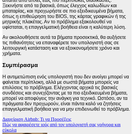
απαιτεί από απλές έως πιο περίπλοκες διαδικασίες.
Ξεκινήστε από τα βασικά, όπως έλεγχος καλωδίων και
μπαταρίας, και προχωρήστε σε πιο εξειδικευμένα βήματα,
όπως η επιθεώρηση του BIOS, της κάρτας γραφικών ή της
μητρικής πλακέτας. Αν το πρόβλημα εξακολουθεί να
υφίσταται, η επαγγελματική βοήθεια είναι η καλύτερη λύση.
Αν ακολουθήσετε αυτά τα βήματα προσεκτικά, θα αυξήσετε
τις πιθανότητες να επαναφέρετε τον υπολογιστή σας σε
λειτουργική κατάσταση και να εξοικονομήσετε χρόνο και
χρήματα.
Συμπέρασμα
Η αντιμετώπιση ενός υπολογιστή που δεν ανοίγει μπορεί να
φαίνεται περίπλοκη, αλλά με σωστά βήματα μπορείς να
επιλύσεις το πρόβλημα. Ελέγχοντας αρχικά τις βασικές
συνδέσεις και συνεχίζοντας με τα πιο εξειδικευμένα βήματα,
μπορεί να αποφύγεις την ανάγκη για τεχνικό. Ωστόσο, αν τα
πράγματα δεν προχωρούν, είναι πάντα καλό να ζητήσεις
επαγγελματική βοήθεια για να μην επιδεινωθεί το πρόβλημα.
Πλοήγηση
Διαχείριση Airbnb: Τι να Προσέξεις
Πώς να αφαιρέσετε ιούς από τον υπολογιστή σας γρήγορα και
άρθρων
εύκολα