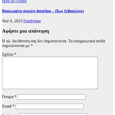
How to
Γενικά
Βουλωμένο σιφώνι δαπέδου – Πως ξεβουλώνει
Νοέ 6, 2025
Freebytegr
Αφήστε μια απάντηση
Η ηλ. διεύθυνση σας δεν δημοσιεύεται.
Τα υποχρεωτικά πεδία
σημειώνονται με
*
Σχόλιο
*
Όνομα
*
Email
*