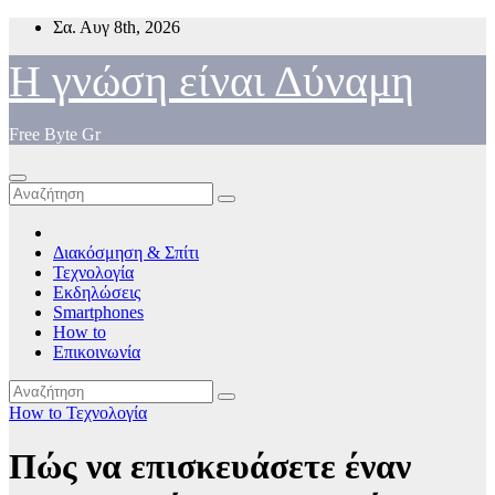
Μετάβαση
Σα. Αυγ 8th, 2026
στο
περιεχόμενο
Η γνώση είναι Δύναμη
Free Byte Gr
Διακόσμηση & Σπίτι
Τεχνολογία
Εκδηλώσεις
Smartphones
How to
Επικοινωνία
How to
Τεχνολογία
Πώς να επισκευάσετε έναν