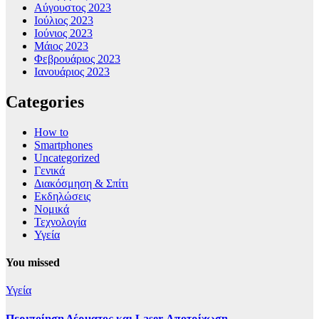
Αύγουστος 2023
Ιούλιος 2023
Ιούνιος 2023
Μάιος 2023
Φεβρουάριος 2023
Ιανουάριος 2023
Categories
How to
Smartphones
Uncategorized
Γενικά
Διακόσμηση & Σπίτι
Εκδηλώσεις
Νομικά
Τεχνολογία
Υγεία
You missed
Υγεία
Περιποίηση Δέρματος και Laser Αποτρίχωση