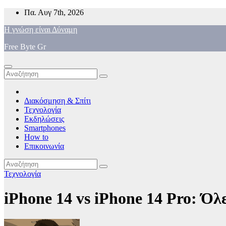
Μετάβαση
Πα. Αυγ 7th, 2026
στο
Η γνώση είναι Δύναμη
περιεχόμενο
Free Byte Gr
Διακόσμηση & Σπίτι
Τεχνολογία
Εκδηλώσεις
Smartphones
How to
Επικοινωνία
Τεχνολογία
iPhone 14 vs iPhone 14 Pro: Όλ