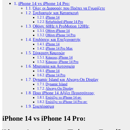
iPhone 14 vs iPhone 14 Pro:
Όλες οι Διαφορές που Πρέπει να Γνωρίζετε
Σχεδιασμός και Κατασκευή
iPhone 14
Refurbished iPhone 14 Pro
Οθόνη: 60Hz ή ProMotion 120Hz;
Οθόνη iPhone 14
Οθόνη iPhone 14 Pro
Επιδόσεις και Επεξεργαστής
iPhone 14
iPhone 14 Pro Max
Σύγκριση Καμερών
Κάμερες iPhone 14
Κάμερες iPhone 14 Pro
Μπαταρία και Αυτονομία
iPhone 14
iPhone 14 Pro
Dynamic Island και Always-On Display
Dynamic Island
Always-On Display
Ποιο iPhone 14 Αξίζει Περισσότερο;
Επιλέξτε το iPhone 14 αν:
Επιλέξτε το iPhone 14 Pro αν:
Συμπέρασμα
iPhone 14 vs iPhone 14 Pro: