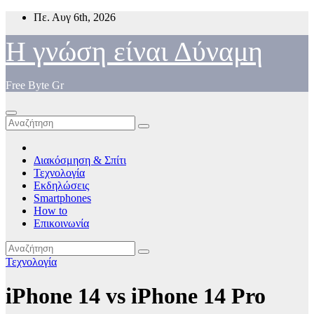
Μετάβαση
Πε. Αυγ 6th, 2026
στο
περιεχόμενο
Η γνώση είναι Δύναμη
Free Byte Gr
Διακόσμηση & Σπίτι
Τεχνολογία
Εκδηλώσεις
Smartphones
How to
Επικοινωνία
Τεχνολογία
iPhone 14 vs iPhone 14 Pro