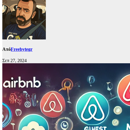
Από
Freebytegr
Σεπ 27, 2024