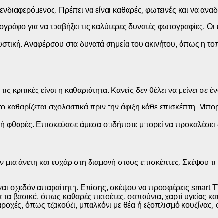
διαφερόμενος. Πρέπει να είναι καθαρές, φωτεινές και να αναδε
ογράφο για να τραβήξει τις καλύτερες δυνατές φωτογραφίες. Οι
κυστική. Αναφέρσου στα δυνατά σημεία του ακινήτου, όπως η τοπ
 κριτικές είναι η καθαριότητα. Κανείς δεν θέλει να μείνει σε 
ητο καθαρίζεται σχολαστικά πριν την άφιξη κάθε επισκέπτη. Μπορ
ες ή φθορές. Επισκεύασε άμεσα οτιδήποτε μπορεί να προκαλέσει
μια άνετη και ευχάριστη διαμονή στους επισκέπτες. Σκέψου τι
ναι σχεδόν απαραίτητη. Επίσης, σκέψου να προσφέρεις smart TV
α τα βασικά, όπως καθαρές πετσέτες, σαπούνια, χαρτί υγείας κα
αροχές, όπως τζακούζι, μπαλκόνι με θέα ή εξοπλισμό κουζίνας, φ