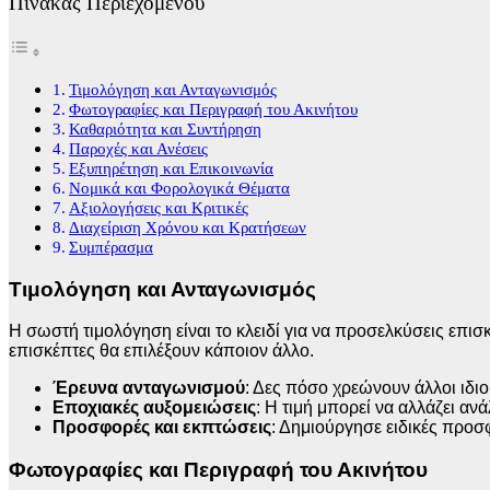
Πίνακας Περιεχομένου
Τιμολόγηση και Ανταγωνισμός
Φωτογραφίες και Περιγραφή του Ακινήτου
Καθαριότητα και Συντήρηση
Παροχές και Ανέσεις
Εξυπηρέτηση και Επικοινωνία
Νομικά και Φορολογικά Θέματα
Αξιολογήσεις και Κριτικές
Διαχείριση Χρόνου και Κρατήσεων
Συμπέρασμα
Τιμολόγηση και Ανταγωνισμός
Η σωστή τιμολόγηση είναι το κλειδί για να προσελκύσεις επισκ
επισκέπτες θα επιλέξουν κάποιον άλλο.
Έρευνα ανταγωνισμού
: Δες πόσο χρεώνουν άλλοι ιδι
Εποχιακές αυξομειώσεις
: Η τιμή μπορεί να αλλάζει αν
Προσφορές και εκπτώσεις
: Δημιούργησε ειδικές προσ
Φωτογραφίες και Περιγραφή του Ακινήτου