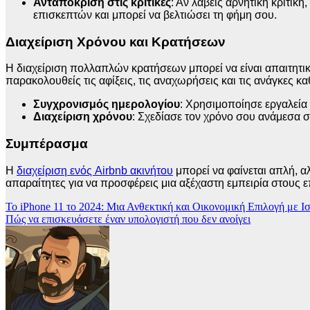
Ανταπόκριση στις κριτικές
: Αν λάβεις αρνητική κριτική
επισκεπτών και μπορεί να βελτιώσει τη φήμη σου.
Διαχείριση Χρόνου και Κρατήσεων
Η διαχείριση πολλαπλών κρατήσεων μπορεί να είναι απαιτητικ
παρακολουθείς τις αφίξεις, τις αναχωρήσεις και τις ανάγκες κ
Συγχρονισμός ημερολογίου
: Χρησιμοποίησε εργαλεία 
Διαχείριση χρόνου
: Σχεδίασε τον χρόνο σου ανάμεσα στ
Συμπέρασμα
Η
διαχείριση ενός Airbnb ακινήτου
μπορεί να φαίνεται απλή, α
απαραίτητες για να προσφέρεις μια αξέχαστη εμπειρία στους ε
Πλοήγηση
Το iPhone 11 το 2024: Μια Ανθεκτική και Οικονομική Επιλογή με Ι
Πώς να επισκευάσετε έναν υπολογιστή που δεν ανοίγει
άρθρων