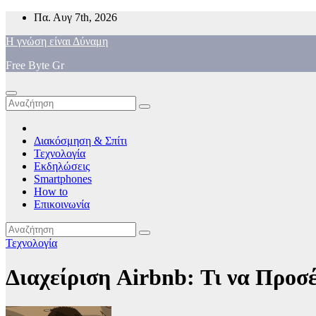
Μετάβαση
Πα. Αυγ 7th, 2026
στο
Η γνώση είναι Δύναμη
περιεχόμενο
Free Byte Gr
Διακόσμηση & Σπίτι
Τεχνολογία
Εκδηλώσεις
Smartphones
How to
Επικοινωνία
Τεχνολογία
Διαχείριση Airbnb: Τι να Προσέ