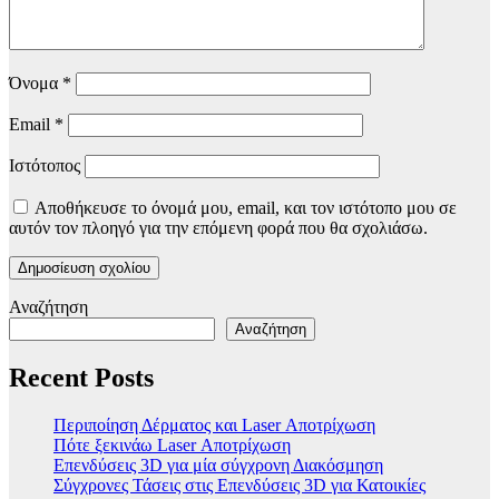
Όνομα
*
Email
*
Ιστότοπος
Αποθήκευσε το όνομά μου, email, και τον ιστότοπο μου σε
αυτόν τον πλοηγό για την επόμενη φορά που θα σχολιάσω.
Αναζήτηση
Αναζήτηση
Recent Posts
Περιποίηση Δέρματος και Laser Αποτρίχωση
Πότε ξεκινάω Laser Αποτρίχωση
Επενδύσεις 3D για μία σύγχρονη Διακόσμηση
Σύγχρονες Τάσεις στις Επενδύσεις 3D για Κατοικίες