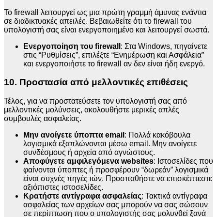
Το firewall λειτουργεί ως μια πρώτη γραμμή άμυνας ενάντια
σε διαδικτυακές απειλές. Βεβαιωθείτε ότι το firewall του
υπολογιστή σας είναι ενεργοποιημένο και λειτουργεί σωστά.
Ενεργοποίηση του firewall
: Στα Windows, πηγαίνετε
στις “Ρυθμίσεις”, επιλέξτε “Ενημέρωση και Ασφάλεια”
και ενεργοποιήστε το firewall αν δεν είναι ήδη ενεργό.
10. Προστασία από μελλοντικές επιθέσεις
Τέλος, για να προστατεύσετε τον υπολογιστή σας από
μελλοντικές μολύνσεις, ακολουθήστε μερικές απλές
συμβουλές ασφαλείας.
Μην ανοίγετε ύποπτα email
: Πολλά κακόβουλα
λογισμικά εξαπλώνονται μέσω email. Μην ανοίγετε
συνδέσμους ή αρχεία από αγνώστους.
Αποφύγετε αμφιλεγόμενα websites
: Ιστοσελίδες που
φαίνονται ύποπτες ή προσφέρουν “δωρεάν” λογισμικά
είναι συχνές πηγές ιών. Προσπαθήστε να επισκέπτεστε
αξιόπιστες ιστοσελίδες.
Κρατήστε αντίγραφα ασφαλείας
: Τακτικά αντίγραφα
ασφαλείας των αρχείων σας μπορούν να σας σώσουν
σε περίπτωση που ο υπολογιστής σας μολυνθεί ξανά