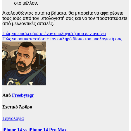
στο μέλλον.
Ακολουθώντας αυτά τα βήματα, θα μπορείτε να αφαιρέσετε
τους ιούς από τον υπολογιστή σας και να τον προστατεύσετε
από μελλοντικές απειλές.
Πλοήγηση
Πώς να επισκευάσετε έναν υπολογιστή που δεν ανοίγει
Πώς να αντικαταστήσετε τον σκληρό δίσκο του υπολογιστή σας
άρθρων
Από
Freebytegr
Σχετικό Άρθρο
Τεχνολογία
iPhone 14 vs iPhone 14 Pro Max