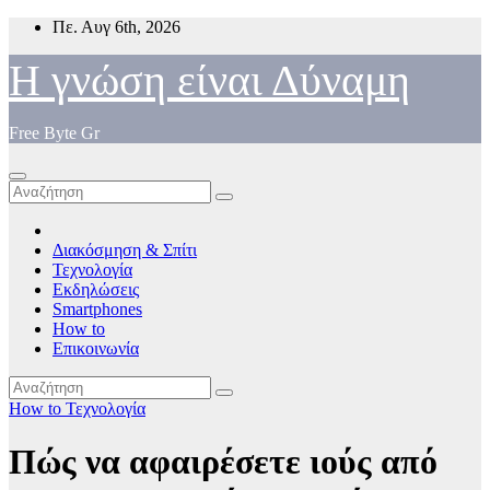
Μετάβαση
Πε. Αυγ 6th, 2026
στο
περιεχόμενο
Η γνώση είναι Δύναμη
Free Byte Gr
Διακόσμηση & Σπίτι
Τεχνολογία
Εκδηλώσεις
Smartphones
How to
Επικοινωνία
How to
Τεχνολογία
Πώς να αφαιρέσετε ιούς από