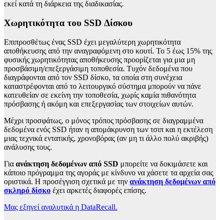
εκεί κατά τη διάρκεια της διαδικασίας.
Χωρητικότητα του SSD Δίσκου
Επιπροσθέτως ένας SSD έχει μεγαλύτερη χωρητικότητα
αποθήκευσης από την αναγραφόμενη στο κουτί. Το 5 έως 15% της
φυσικής χωρητικότητας αποθήκευσης προορίζεται για μια μη
προσβάσιμη/επεξεργάσιμη τοποθεσία. Τυχόν δεδομένα που
διαγράφονται από τον SSD δίσκο, τα οποία στη συνέχεια
καταστρέφονται από το λειτουργικό σύστημα μπορούν να πάνε
κατευθείαν σε εκείνη την τοποθεσία, χωρίς καμία πιθανότητα
πρόσβασης ή ακόμη και επεξεργασίας των στοιχείων αυτών.
Μέχρι προσφάτως, ο μόνος τρόπος πρόσβασης σε διαγραμμένα
δεδομένα ενός SSD ήταν η απομάκρυνση των τσιπ και η εκτέλεση
μιας τεχνικά εντατικής, χρονοβόρας (αν μη τι άλλο πολύ ακριβής)
ανάλυσης τους.
Για
ανάκτηση δεδομένων από SSD
μπορείτε να δοκιμάσετε και
κάποιο πρόγραμμα της αγοράς με κίνδυνο να χάσετε τα αρχεία σας
οριστικά. Η προσέγγιση σχετικά με την
ανάκτηση δεδομένων από
σκληρό δίσκο
έχει αρκετές διαφορές επίσης.
Μας εξηγεί αναλυτικά η DataRecall.