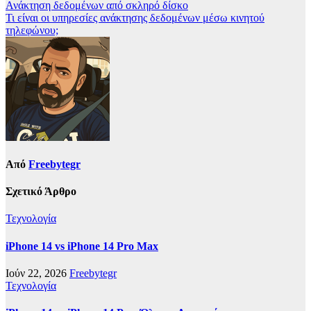
Πλοήγηση
Ανάκτηση δεδομένων από σκληρό δίσκο
Τι είναι οι υπηρεσίες ανάκτησης δεδομένων μέσω κινητού
άρθρων
τηλεφώνου;
Από
Freebytegr
Σχετικό Άρθρο
Τεχνολογία
iPhone 14 vs iPhone 14 Pro Max
Ιούν 22, 2026
Freebytegr
Τεχνολογία