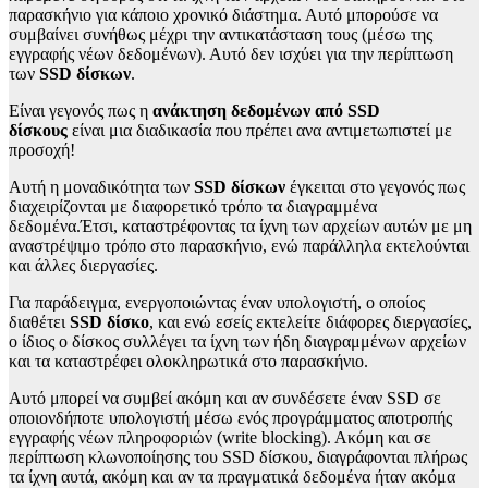
παρασκήνιο για κάποιο χρονικό διάστημα. Αυτό μπορούσε να
συμβαίνει συνήθως μέχρι την αντικατάσταση τους (μέσω της
εγγραφής νέων δεδομένων). Αυτό δεν ισχύει για την περίπτωση
των
SSD δίσκων
.
Είναι γεγονός πως η
ανάκτηση δεδομένων από SSD
δίσκους
είναι μια διαδικασία που πρέπει ανα αντιμετωπιστεί με
προσοχή!
Αυτή η μοναδικότητα των
SSD δίσκων
έγκειται στο γεγονός πως
διαχειρίζονται με διαφορετικό τρόπο τα διαγραμμένα
δεδομένα.Έτσι, καταστρέφοντας τα ίχνη των αρχείων αυτών με μη
αναστρέψιμο τρόπο στο παρασκήνιο, ενώ παράλληλα εκτελούνται
και άλλες διεργασίες.
Για παράδειγμα, ενεργοποιώντας έναν υπολογιστή, ο οποίος
διαθέτει
SSD δίσκο
, και ενώ εσείς εκτελείτε διάφορες διεργασίες,
ο ίδιος ο δίσκος συλλέγει τα ίχνη των ήδη διαγραμμένων αρχείων
και τα καταστρέφει ολοκληρωτικά στο παρασκήνιο.
Αυτό μπορεί να συμβεί ακόμη και αν συνδέσετε έναν SSD σε
οποιονδήποτε υπολογιστή μέσω ενός προγράμματος αποτροπής
εγγραφής νέων πληροφοριών (write blocking). Ακόμη και σε
περίπτωση κλωνοποίησης του SSD δίσκου, διαγράφονται πλήρως
τα ίχνη αυτά, ακόμη και αν τα πραγματικά δεδομένα ήταν ακόμα