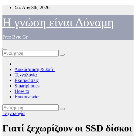
Μετάβαση
Σα. Αυγ 8th, 2026
στο
περιεχόμενο
Η γνώση είναι Δύναμη
Free Byte Gr
Διακόσμηση & Σπίτι
Τεχνολογία
Εκδηλώσεις
Smartphones
How to
Επικοινωνία
Τεχνολογία
Γιατί ξεχωρίζουν οι SSD δίσκοι