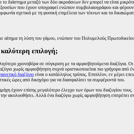
 το διάστημα μεταξύ των δύο ακροάσεων δεν μπορεί να είναι μικρότε
ξουσίων που έχουν υπογραφεί ενώπιον συμβολαιογράφου και φέρουν 
μφωνία σχετικά με τη φυσική επιμέλεια των τέκνων και τα δικαιώματα 
με αίτημα τη λύση του γάμου, ενώπιον του Πολυμελούς Πρωτοδικείου
η καλύτερη επιλογή;
 λιγότερο χρονοβόρα σε σύγκριση με τα αμφισβητούμενα διαζύγια. Οι
αζύγιο χωρίς αμφισβήτηση συχνά οριστικοποιείται πιο γρήγορα από έ
αινετικό διαζύγιο
είναι ο κατάλληλος τρόπος. Επιπλέον, εν μέρει επει
στικές ώρες από δικηγόρο για να διασφαλίσει τα συμφέροντά του.
ιαμάχη έχουν επίσης μεγαλύτερο έλεγχο των όρων του διαζυγίου τους.
α την ακολουθήσει. Αλλά ένα διαζύγιο χωρίς αμφισβήτηση επιτρέπει στ