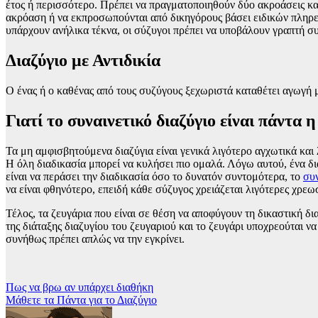
έτος ή περισσότερο. Πρέπει να πραγματοποιηθούν δύο ακροάσεις και
ακρόαση ή να εκπροσωπούνται από δικηγόρους βάσει ειδικών πληρε
υπάρχουν ανήλικα τέκνα, οι σύζυγοι πρέπει να υποβάλουν γραπτή συ
Διαζύγιο με Αντιδικία
Ο ένας ή ο καθένας από τους συζύγους ξεχωριστά καταθέτει αγωγή 
Γιατί το συναινετικό διαζύγιο είναι πάντα 
Τα μη αμφισβητούμενα διαζύγια είναι γενικά λιγότερο αγχωτικά και
Η όλη διαδικασία μπορεί να κυλήσει πιο ομαλά. Λόγω αυτού, ένα δι
είναι να περάσει την διαδικασία όσο το δυνατόν συντομότερα, το
συν
να είναι φθηνότερο, επειδή κάθε σύζυγος χρειάζεται λιγότερες χρεω
Τέλος, τα ζευγάρια που είναι σε θέση να αποφύγουν τη δικαστική δ
της διάταξης διαζυγίου του ζευγαριού και το ζευγάρι υποχρεούται ν
συνήθως πρέπει απλώς να την εγκρίνει.
Πλοήγηση
Πως να βρω αν υπάρχει διαθήκη
Μάθετε τα Πάντα για το Διαζύγιο
άρθρων