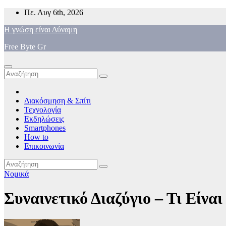
Μετάβαση
Πε. Αυγ 6th, 2026
στο
Η γνώση είναι Δύναμη
περιεχόμενο
Free Byte Gr
Διακόσμηση & Σπίτι
Τεχνολογία
Εκδηλώσεις
Smartphones
How to
Επικοινωνία
Νομικά
Συναινετικό Διαζύγιο – Τι Είναι