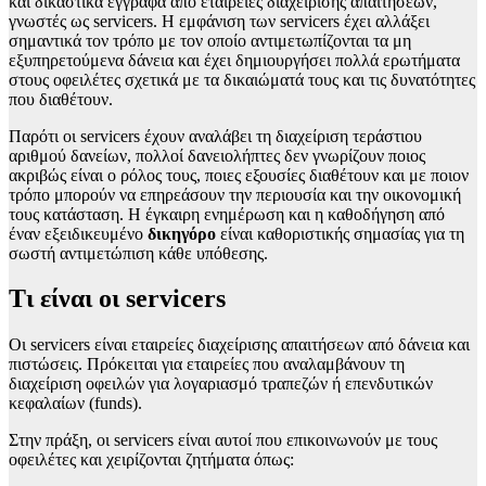
και δικαστικά έγγραφα από εταιρείες διαχείρισης απαιτήσεων,
γνωστές ως servicers. Η εμφάνιση των servicers έχει αλλάξει
σημαντικά τον τρόπο με τον οποίο αντιμετωπίζονται τα μη
εξυπηρετούμενα δάνεια και έχει δημιουργήσει πολλά ερωτήματα
στους οφειλέτες σχετικά με τα δικαιώματά τους και τις δυνατότητες
που διαθέτουν.
Παρότι οι servicers έχουν αναλάβει τη διαχείριση τεράστιου
αριθμού δανείων, πολλοί δανειολήπτες δεν γνωρίζουν ποιος
ακριβώς είναι ο ρόλος τους, ποιες εξουσίες διαθέτουν και με ποιον
τρόπο μπορούν να επηρεάσουν την περιουσία και την οικονομική
τους κατάσταση. Η έγκαιρη ενημέρωση και η καθοδήγηση από
έναν εξειδικευμένο
δικηγόρο
είναι καθοριστικής σημασίας για τη
σωστή αντιμετώπιση κάθε υπόθεσης.
Τι είναι οι servicers
Οι servicers είναι εταιρείες διαχείρισης απαιτήσεων από δάνεια και
πιστώσεις. Πρόκειται για εταιρείες που αναλαμβάνουν τη
διαχείριση οφειλών για λογαριασμό τραπεζών ή επενδυτικών
κεφαλαίων (funds).
Στην πράξη, οι servicers είναι αυτοί που επικοινωνούν με τους
οφειλέτες και χειρίζονται ζητήματα όπως: