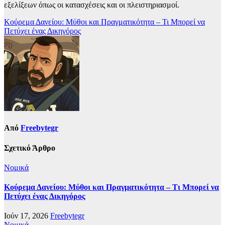
εξελίξεων όπως οι κατασχέσεις και οι πλειστηριασμοί.
Πλοήγηση
Κούρεμα Δανείου: Μύθοι και Πραγματικότητα – Τι Μπορεί να
Πετύχει ένας Δικηγόρος
άρθρων
Από
Freebytegr
Σχετικό Άρθρο
Νομικά
Κούρεμα Δανείου: Μύθοι και Πραγματικότητα – Τι Μπορεί να
Πετύχει ένας Δικηγόρος
Ιούν 17, 2026
Freebytegr
Νομικά