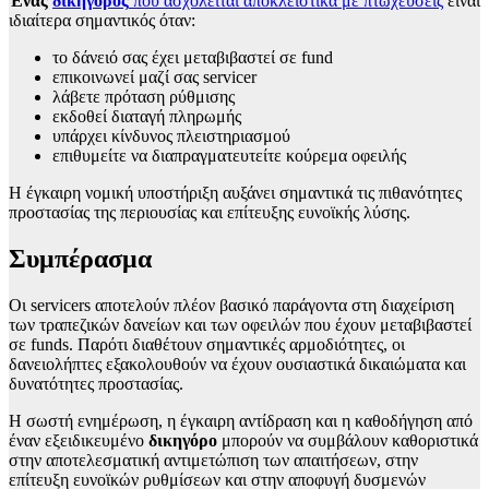
Ένας
δικηγόρος
που ασχολείται αποκλειστικά με πτωχεύσεις
είναι
ιδιαίτερα σημαντικός όταν:
το δάνειό σας έχει μεταβιβαστεί σε fund
επικοινωνεί μαζί σας servicer
λάβετε πρόταση ρύθμισης
εκδοθεί διαταγή πληρωμής
υπάρχει κίνδυνος πλειστηριασμού
επιθυμείτε να διαπραγματευτείτε κούρεμα οφειλής
Η έγκαιρη νομική υποστήριξη αυξάνει σημαντικά τις πιθανότητες
προστασίας της περιουσίας και επίτευξης ευνοϊκής λύσης.
Συμπέρασμα
Οι servicers αποτελούν πλέον βασικό παράγοντα στη διαχείριση
των τραπεζικών δανείων και των οφειλών που έχουν μεταβιβαστεί
σε funds. Παρότι διαθέτουν σημαντικές αρμοδιότητες, οι
δανειολήπτες εξακολουθούν να έχουν ουσιαστικά δικαιώματα και
δυνατότητες προστασίας.
Η σωστή ενημέρωση, η έγκαιρη αντίδραση και η καθοδήγηση από
έναν εξειδικευμένο
δικηγόρο
μπορούν να συμβάλουν καθοριστικά
στην αποτελεσματική αντιμετώπιση των απαιτήσεων, στην
επίτευξη ευνοϊκών ρυθμίσεων και στην αποφυγή δυσμενών