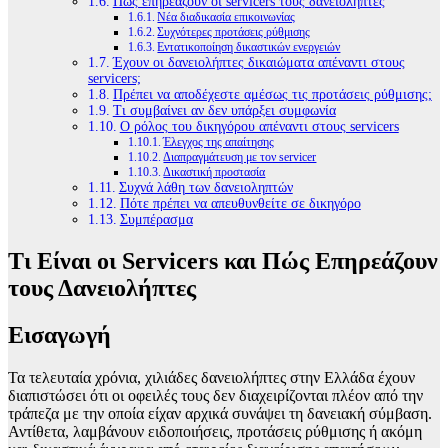
Πώς επηρεάζουν οι servicers τους δανειολήπτες
Νέα διαδικασία επικοινωνίας
Συχνότερες προτάσεις ρύθμισης
Εντατικοποίηση δικαστικών ενεργειών
Έχουν οι δανειολήπτες δικαιώματα απέναντι στους
servicers;
Πρέπει να αποδέχεστε αμέσως τις προτάσεις ρύθμισης;
Τι συμβαίνει αν δεν υπάρξει συμφωνία
Ο ρόλος του δικηγόρου απέναντι στους servicers
Έλεγχος της απαίτησης
Διαπραγμάτευση με τον servicer
Δικαστική προστασία
Συχνά λάθη των δανειοληπτών
Πότε πρέπει να απευθυνθείτε σε δικηγόρο
Συμπέρασμα
Τι Είναι οι Servicers και Πώς Επηρεάζουν
τους Δανειολήπτες
Εισαγωγή
Τα τελευταία χρόνια, χιλιάδες δανειολήπτες στην Ελλάδα έχουν
διαπιστώσει ότι οι οφειλές τους δεν διαχειρίζονται πλέον από την
τράπεζα με την οποία είχαν αρχικά συνάψει τη δανειακή σύμβαση.
Αντίθετα, λαμβάνουν ειδοποιήσεις, προτάσεις ρύθμισης ή ακόμη