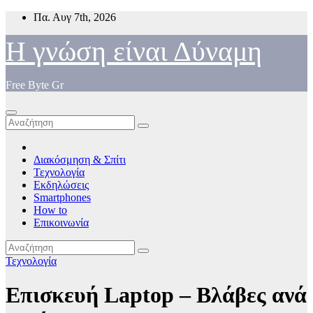
Μετάβαση
Πα. Αυγ 7th, 2026
στο
περιεχόμενο
Η γνώση είναι Δύναμη
Free Byte Gr
Διακόσμηση & Σπίτι
Τεχνολογία
Εκδηλώσεις
Smartphones
How to
Επικοινωνία
Τεχνολογία
Επισκευή Laptop – Βλάβες ανά