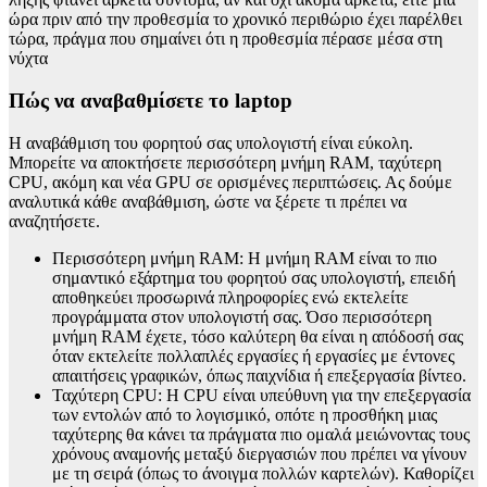
ώρα πριν από την προθεσμία το χρονικό περιθώριο έχει παρέλθει
τώρα, πράγμα που σημαίνει ότι η προθεσμία πέρασε μέσα στη
νύχτα
Πώς να αναβαθμίσετε το laptop
Η αναβάθμιση του φορητού σας υπολογιστή είναι εύκολη.
Μπορείτε να αποκτήσετε περισσότερη μνήμη RAM, ταχύτερη
CPU, ακόμη και νέα GPU σε ορισμένες περιπτώσεις. Ας δούμε
αναλυτικά κάθε αναβάθμιση, ώστε να ξέρετε τι πρέπει να
αναζητήσετε.
Περισσότερη μνήμη RAM: Η μνήμη RAM είναι το πιο
σημαντικό εξάρτημα του φορητού σας υπολογιστή, επειδή
αποθηκεύει προσωρινά πληροφορίες ενώ εκτελείτε
προγράμματα στον υπολογιστή σας. Όσο περισσότερη
μνήμη RAM έχετε, τόσο καλύτερη θα είναι η απόδοσή σας
όταν εκτελείτε πολλαπλές εργασίες ή εργασίες με έντονες
απαιτήσεις γραφικών, όπως παιχνίδια ή επεξεργασία βίντεο.
Ταχύτερη CPU: Η CPU είναι υπεύθυνη για την επεξεργασία
των εντολών από το λογισμικό, οπότε η προσθήκη μιας
ταχύτερης θα κάνει τα πράγματα πιο ομαλά μειώνοντας τους
χρόνους αναμονής μεταξύ διεργασιών που πρέπει να γίνουν
με τη σειρά (όπως το άνοιγμα πολλών καρτελών). Καθορίζει