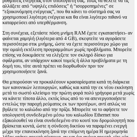
ρυθμίσεις ενέργειας στον υπολογιστή σας. Ίσως να θέλετε να τις
αλλάξετε από “υψηλές επιδόσεις” ή “ισορροπημένες” σε
“εξοικονόμηση ενέργειας”, που θα κάνει το σύστημά σας να
χρησιμοποιεί λιγότερη ενέργεια και θα είναι λιγότερο πιθανό να
καταρρεύσει από υπερθέρμανση.
Στη συνέχεια, εξετάστε πόση μνήμη RAM έχετε εγκαταστήσει- αν
φαίνεται χαμηλή (λιγότερα από 4 GB), σκεφτείτε να αγοράσετε
περισσότερα στικ μνήμης, ώστε να έχετε περισσότερο χώρο για
την ομαλή εκτέλεση προγραμμάτων χωρίς προβλήματα. Μπορείτε
επίσης να δοκιμάσετε να ελέγξετε τον σκληρό δίσκο για
σφάλματα, αν υπάρχουν κακοί τομείς ή άλλα προβλήματα με τη
δομή του, τότε αυτά πρέπει να διορθωθούν πριν τον
χρησιμοποιήσετε ξανά.
Θα μπορούσαν να προκαλέσουν κρασαρίσματα κατά τη διάρκεια
των κανονικών λειτουργιών, καθώς και κατά την εκ νέου εκκίνηση
μετά το σωστό κλείσιμο την πρώτη φορά πολύ γρήγορα μετά χωρίς
να κάνετε τίποτα άλλο, εκτός ίσως από το να απενεργοποιήσετε
εντελώς την παροχή ρεύματος εκ των προτέρων, αντί απλώς να
βγάλετε το καλώδιο από την πρίζα. Μπορείτε να το αφήσετε τον
υπολογιστή συνδεδεμένο μέσω του καλωδίου Ethernet που
εξακολουθεί να είναι συνδεδεμένο στο κουτί του δρομολογητή που
βρίσκεται κοντά, ώστε η σύνδεση δικτύου να παραμένει ενεργή
μέχρι την επανεκκίνηση ξανά την επόμενη ημέρα Η ημερομηνία
λήξης φτάνει αρκετά σύντομα, αν και όχι ακόμα αρκετά, είτε μία