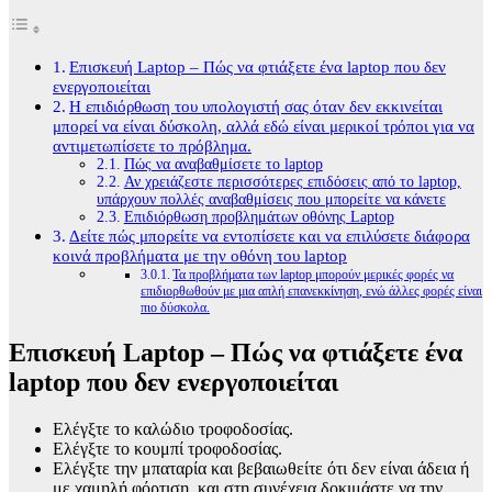
Επισκευή Laptop – Πώς να φτιάξετε ένα laptop που δεν
ενεργοποιείται
Η επιδιόρθωση του υπολογιστή σας όταν δεν εκκινείται
μπορεί να είναι δύσκολη, αλλά εδώ είναι μερικοί τρόποι για να
αντιμετωπίσετε το πρόβλημα.
Πώς να αναβαθμίσετε το laptop
Αν χρειάζεστε περισσότερες επιδόσεις από το laptop,
υπάρχουν πολλές αναβαθμίσεις που μπορείτε να κάνετε
Επιδιόρθωση προβλημάτων οθόνης Laptop
Δείτε πώς μπορείτε να εντοπίσετε και να επιλύσετε διάφορα
κοινά προβλήματα με την οθόνη του laptop
Τα προβλήματα των laptop μπορούν μερικές φορές να
επιδιορθωθούν με μια απλή επανεκκίνηση, ενώ άλλες φορές είναι
πιο δύσκολα.
Επισκευή Laptop – Πώς να φτιάξετε ένα
laptop που δεν ενεργοποιείται
Ελέγξτε το καλώδιο τροφοδοσίας.
Ελέγξτε το κουμπί τροφοδοσίας.
Ελέγξτε την μπαταρία και βεβαιωθείτε ότι δεν είναι άδεια ή
με χαμηλή φόρτιση, και στη συνέχεια δοκιμάστε να την