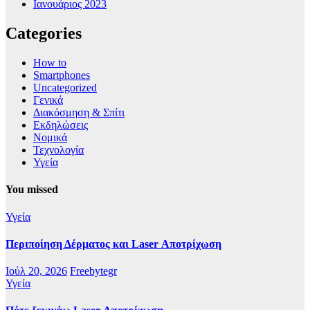
Ιανουάριος 2023
Categories
How to
Smartphones
Uncategorized
Γενικά
Διακόσμηση & Σπίτι
Εκδηλώσεις
Νομικά
Τεχνολογία
Υγεία
You missed
Υγεία
Περιποίηση Δέρματος και Laser Αποτρίχωση
Ιούλ 20, 2026
Freebytegr
Υγεία