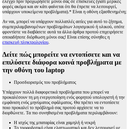
έλεγχο πριν προχωρήσετε μόνοι σας σε επισκευές (γιατί μερικές
φορές ακόμα και αν κάτι φαίνεται ότι θα έπρεπε να λειτουργεί,
υπάρχουν υποκείμενα προβλήματα).* Είναι η οθόνη εξασθενημένη;
Αν ναι, μπορεί να υπάρχουν πολλαπλές αιτίες για αυτό το ζήτημα,
συμπεριλαμβανομένων προβλημάτων λογισμικού ή υλικού, οπότε
φροντίστε να διαβάσετε αυτά τα άλλα άρθρα προτού επιχειρήσετε
οποιαδήποτε διόρθωση μόνοι σας! Είναι επίσης σύνηθες η
επισκευή πληκτρολογίου
.
Δείτε πώς μπορείτε να εντοπίσετε και να
επιλύσετε διάφορα κοινά προβλήματα με
την οθόνη του laptop
Προσδιορισμός του προβλήματος
Υπάρχουν πολλά διαφορετικά προβλήματα που μπορεί να
προκαλέσουν τη μη ενεργοποίηση ενός φορητού υπολογιστή ή την
εμφάνιση ενός μηνύματος σφάλματος. Θα πρέπει να εντοπίσετε
ποιο προκαλεί το πρόβλημά σας προτού αρχίσετε να το
διορθώνετε. Τα πιο συνηθισμένα προβλήματα περιλαμβάνουν:
Η ισχύς της μπαταρίας είναι χαμηλή ή νεκρή
Το τροφοδοτικό είναι ελαττωματικό και δεν λειτουργεί με