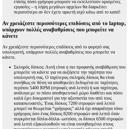
επίσης πόσο γρήγορα μπορούν να εκτελεστούν ορισμένες
εργασίες – η λήψη μεγάλων αρχείων θα διαρκέσει
περισσότερο αν δεν έχετε αρκετή ισχύ κάτω από το καπό!
Αν χρειάζεστε περισσότερες επιδόσεις από το laptop,
υπάρχουν πολλές αναβαθμίσεις που μπορείτε να
κάνετε
Αν χρειάζεστε περισσότερες επιδόσεις από το φορητό σας
υπολογιστή, υπάρχουν πολλές αναβαθμίσεις που μπορείτε να
κάνετε.
Σκληρός δίσκος: Αυτή είναι η πιο προφανής αναβάθμιση που
μπορείτε να κάνετε για να αυξήσετε την ταχύτητα του
υπολογιστή σας. Ο ταχύτερος σκληρός δίσκος θα είναι
συνήθως σε θέση να αποθηκεύει δεδομένα σε ταχύτητες
περίπου 5400 RPM (στροφές ανά λεπτό) ή και ταχύτερα,
ανάλογα με το πόσο αποθηκευτικό χώρο διαθέτει και πόσο
καλά έχει δοκιμαστεί για την αξιοπιστία του από τους
κατασκευαστές. Ένας δίσκος 7200 στροφών ανά λεπτό
μπορεί να θεωρείται “γρήγορος” αλλά όχι απαραίτητα τόσο
γρήγορος όσο ένας δίσκος 8200 στροφών ανά λεπτό όταν
συγκρίνεται δίπλα-δίπλα- ωστόσο, οι δίσκοι 6500 στροφών
ανά λεπτό εξακολουθούν να είναι συνηθισμένοι στους