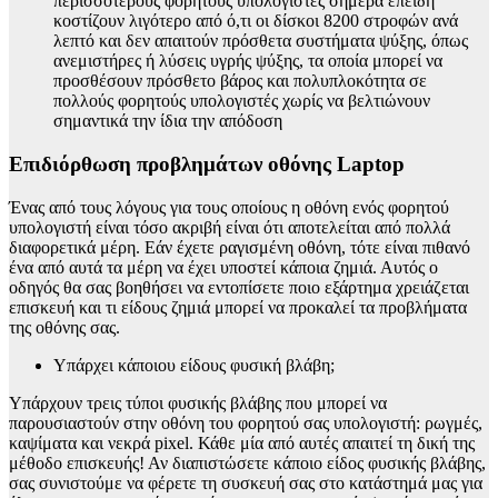
περισσότερους φορητούς υπολογιστές σήμερα επειδή
κοστίζουν λιγότερο από ό,τι οι δίσκοι 8200 στροφών ανά
λεπτό και δεν απαιτούν πρόσθετα συστήματα ψύξης, όπως
ανεμιστήρες ή λύσεις υγρής ψύξης, τα οποία μπορεί να
προσθέσουν πρόσθετο βάρος και πολυπλοκότητα σε
πολλούς φορητούς υπολογιστές χωρίς να βελτιώνουν
σημαντικά την ίδια την απόδοση
Επιδιόρθωση προβλημάτων οθόνης Laptop
Ένας από τους λόγους για τους οποίους η οθόνη ενός φορητού
υπολογιστή είναι τόσο ακριβή είναι ότι αποτελείται από πολλά
διαφορετικά μέρη. Εάν έχετε ραγισμένη οθόνη, τότε είναι πιθανό
ένα από αυτά τα μέρη να έχει υποστεί κάποια ζημιά. Αυτός ο
οδηγός θα σας βοηθήσει να εντοπίσετε ποιο εξάρτημα χρειάζεται
επισκευή και τι είδους ζημιά μπορεί να προκαλεί τα προβλήματα
της οθόνης σας.
Υπάρχει κάποιου είδους φυσική βλάβη;
Υπάρχουν τρεις τύποι φυσικής βλάβης που μπορεί να
παρουσιαστούν στην οθόνη του φορητού σας υπολογιστή: ρωγμές,
καψίματα και νεκρά pixel. Κάθε μία από αυτές απαιτεί τη δική της
μέθοδο επισκευής! Αν διαπιστώσετε κάποιο είδος φυσικής βλάβης,
σας συνιστούμε να φέρετε τη συσκευή σας στο κατάστημά μας για