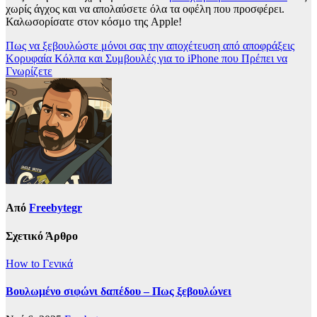
χωρίς άγχος και να απολαύσετε όλα τα οφέλη που προσφέρει.
Καλωσορίσατε στον κόσμο της Apple!
Πλοήγηση
Πως να ξεβουλώστε μόνοι σας την αποχέτευση από αποφράξεις
Κορυφαία Κόλπα και Συμβουλές για το iPhone που Πρέπει να
άρθρων
Γνωρίζετε
Από
Freebytegr
Σχετικό Άρθρο
How to
Γενικά
Βουλωμένο σιφώνι δαπέδου – Πως ξεβουλώνει