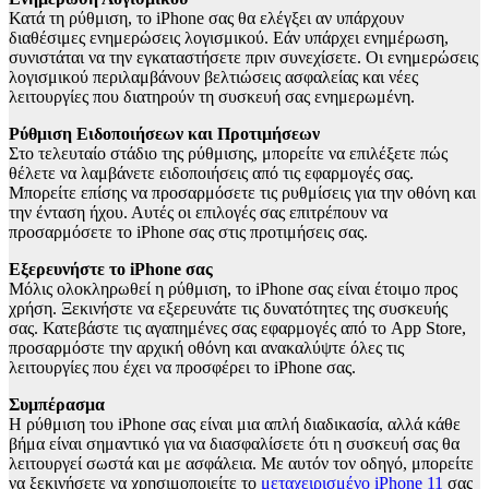
Κατά τη ρύθμιση, το iPhone σας θα ελέγξει αν υπάρχουν
διαθέσιμες ενημερώσεις λογισμικού. Εάν υπάρχει ενημέρωση,
συνιστάται να την εγκαταστήσετε πριν συνεχίσετε. Οι ενημερώσεις
λογισμικού περιλαμβάνουν βελτιώσεις ασφαλείας και νέες
λειτουργίες που διατηρούν τη συσκευή σας ενημερωμένη.
Ρύθμιση Ειδοποιήσεων και Προτιμήσεων
Στο τελευταίο στάδιο της ρύθμισης, μπορείτε να επιλέξετε πώς
θέλετε να λαμβάνετε ειδοποιήσεις από τις εφαρμογές σας.
Μπορείτε επίσης να προσαρμόσετε τις ρυθμίσεις για την οθόνη και
την ένταση ήχου. Αυτές οι επιλογές σας επιτρέπουν να
προσαρμόσετε το iPhone σας στις προτιμήσεις σας.
Εξερευνήστε το iPhone σας
Μόλις ολοκληρωθεί η ρύθμιση, το iPhone σας είναι έτοιμο προς
χρήση. Ξεκινήστε να εξερευνάτε τις δυνατότητες της συσκευής
σας. Κατεβάστε τις αγαπημένες σας εφαρμογές από το App Store,
προσαρμόστε την αρχική οθόνη και ανακαλύψτε όλες τις
λειτουργίες που έχει να προσφέρει το iPhone σας.
Συμπέρασμα
Η ρύθμιση του iPhone σας είναι μια απλή διαδικασία, αλλά κάθε
βήμα είναι σημαντικό για να διασφαλίσετε ότι η συσκευή σας θα
λειτουργεί σωστά και με ασφάλεια. Με αυτόν τον οδηγό, μπορείτε
να ξεκινήσετε να χρησιμοποιείτε το
μεταχειρισμένο iPhone 11
σας