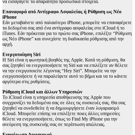
να εισαγάγετε τα απαραίτητα προσωπικά στοιχεία.
Επαναφορά από Αντίγραφο Ασφαλείας ή Ρύθμιση ως Νέο
iPhone
Εάν μεταβαίνετε από παλαιότερο iPhone, μπορείτε να επαναφέρετε
τα δεδομένα σας από ένα αντίγραφο ασφαλείας στο iCloud ή το
iTunes. Εάν πρόκειται για το πρώτο σας iPhone, επιλέξτε “Ρύθμιση
ως Νέο iPhone” και συνεχίστε τη διαδικασία ρύθμισης από την
αρχή.
Ενεργοποίηση Siri
Η Siri είναι η φωνητική βοηθός της Apple. Κατά τη ρύθμιση, θα
σας ζητηθεί να ενεργοποιήσετε τη Siri και να επιλέξετε αν θέλετε
να την ενεργοποιείτε λέγοντας “Hey Siri”. Μπορείτε να την
ενεργοποιήσετε ή να παραλείψετε αυτό το βήμα και να το κάνετε
αργότερα στις ρυθμίσεις.
Ρύθμιση iCloud και άλλων Υπηρεσιών
Το iCloud είναι η υπηρεσία αποθήκευσης της Apple που
συγχρονίζει τα δεδομένα σας σε όλες τις συσκευές σας. Θα σας
ζητηθεί να συνδεθείτε ή να δημιουργήσετε έναν λογαριασμό
iCloud. Μπορείτε επίσης να επιλέξετε ποιες άλλες υπηρεσίες
θέλετε να ενεργοποιήσετε, όπως το Find My iPhone για την
ανεύρεση της συσκευής σας σε περίπτωση απώλειας.
Ενημέρωση Λογισμικού