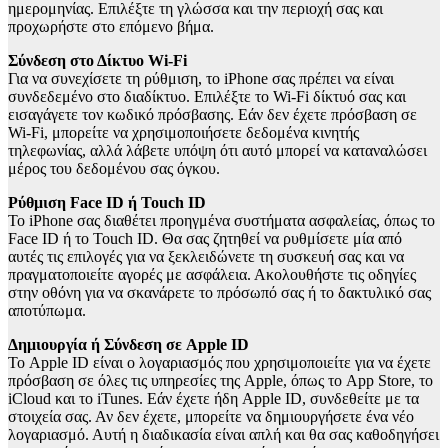
ημερομηνίας. Επιλέξτε τη γλώσσα και την περιοχή σας και
προχωρήστε στο επόμενο βήμα.
Σύνδεση στο Δίκτυο Wi-Fi
Για να συνεχίσετε τη ρύθμιση, το iPhone σας πρέπει να είναι
συνδεδεμένο στο διαδίκτυο. Επιλέξτε το Wi-Fi δίκτυό σας και
εισαγάγετε τον κωδικό πρόσβασης. Εάν δεν έχετε πρόσβαση σε
Wi-Fi, μπορείτε να χρησιμοποιήσετε δεδομένα κινητής
τηλεφωνίας, αλλά λάβετε υπόψη ότι αυτό μπορεί να καταναλώσει
μέρος του δεδομένου σας όγκου.
Ρύθμιση Face ID ή Touch ID
Το iPhone σας διαθέτει προηγμένα συστήματα ασφαλείας, όπως το
Face ID ή το Touch ID. Θα σας ζητηθεί να ρυθμίσετε μία από
αυτές τις επιλογές για να ξεκλειδώνετε τη συσκευή σας και να
πραγματοποιείτε αγορές με ασφάλεια. Ακολουθήστε τις οδηγίες
στην οθόνη για να σκανάρετε το πρόσωπό σας ή το δακτυλικό σας
αποτύπωμα.
Δημιουργία ή Σύνδεση σε Apple ID
Το Apple ID είναι ο λογαριασμός που χρησιμοποιείτε για να έχετε
πρόσβαση σε όλες τις υπηρεσίες της Apple, όπως το App Store, το
iCloud και το iTunes. Εάν έχετε ήδη Apple ID, συνδεθείτε με τα
στοιχεία σας. Αν δεν έχετε, μπορείτε να δημιουργήσετε ένα νέο
λογαριασμό. Αυτή η διαδικασία είναι απλή και θα σας καθοδηγήσει