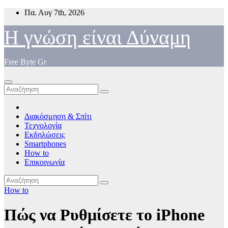
Μετάβαση
Πα. Αυγ 7th, 2026
στο
περιεχόμενο
Η γνώση είναι Δύναμη
Free Byte Gr
Διακόσμηση & Σπίτι
Τεχνολογία
Εκδηλώσεις
Smartphones
How to
Επικοινωνία
How to
Πώς να Ρυθμίσετε το iPhone