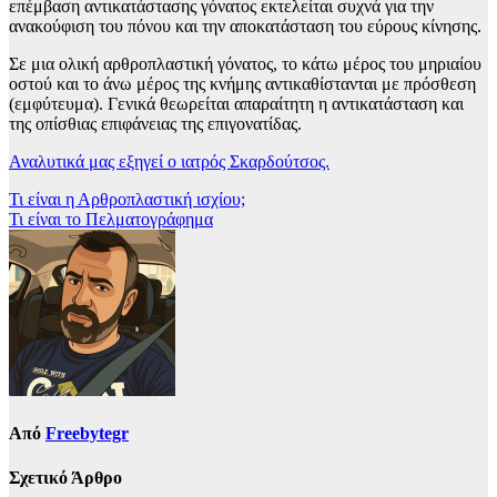
επέμβαση αντικατάστασης γόνατος εκτελείται συχνά για την
ανακούφιση του πόνου και την αποκατάσταση του εύρους κίνησης.
Σε μια ολική αρθροπλαστική γόνατος, το κάτω μέρος του μηριαίου
οστού και το άνω μέρος της κνήμης αντικαθίστανται με πρόσθεση
(εμφύτευμα). Γενικά θεωρείται απαραίτητη η αντικατάσταση και
της οπίσθιας επιφάνειας της επιγονατίδας.
Αναλυτικά μας εξηγεί ο ιατρός Σκαρδούτσος.
Πλοήγηση
Τι είναι η Αρθροπλαστική ισχίου;
Τι είναι το Πελματογράφημα
άρθρων
Από
Freebytegr
Σχετικό Άρθρο