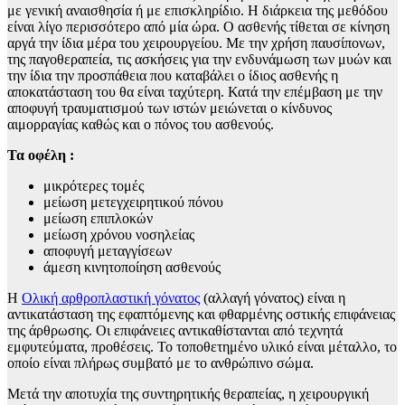
με γενική αναισθησία ή με επισκληρίδιο. Η διάρκεια της μεθόδου
είναι λίγο περισσότερο από μία ώρα. Ο ασθενής τίθεται σε κίνηση
αργά την ίδια μέρα του χειρουργείου. Με την χρήση παυσίπονων,
της παγοθεραπεία, τις ασκήσεις για την ενδυνάμωση των μυών και
την ίδια την προσπάθεια που καταβάλει ο ίδιος ασθενής η
αποκατάσταση του θα είναι ταχύτερη. Κατά την επέμβαση με την
αποφυγή τραυματισμού των ιστών μειώνεται ο κίνδυνος
αιμορραγίας καθώς και ο πόνος του ασθενούς.
Τα οφέλη :
μικρότερες τομές
μείωση μετεγχειρητικού πόνου
μείωση επιπλοκών
μείωση χρόνου νοσηλείας
αποφυγή μεταγγίσεων
άμεση κινητοποίηση ασθενούς
Η
Ολική αρθροπλαστική γόνατος
(αλλαγή γόνατος) είναι η
αντικατάσταση της εφαπτόμενης και φθαρμένης οστικής επιφάνειας
της άρθρωσης. Οι επιφάνειες αντικαθίστανται από τεχνητά
εμφυτεύματα, προθέσεις. Το τοποθετημένο υλικό είναι μέταλλο, το
οποίο είναι πλήρως συμβατό με το ανθρώπινο σώμα.
Μετά την αποτυχία της συντηρητικής θεραπείας, η χειρουργική