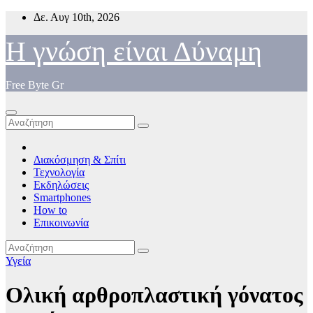
Μετάβαση
Δε. Αυγ 10th, 2026
στο
περιεχόμενο
Η γνώση είναι Δύναμη
Free Byte Gr
Διακόσμηση & Σπίτι
Τεχνολογία
Εκδηλώσεις
Smartphones
How to
Επικοινωνία
Υγεία
Ολική αρθροπλαστική γόνατος