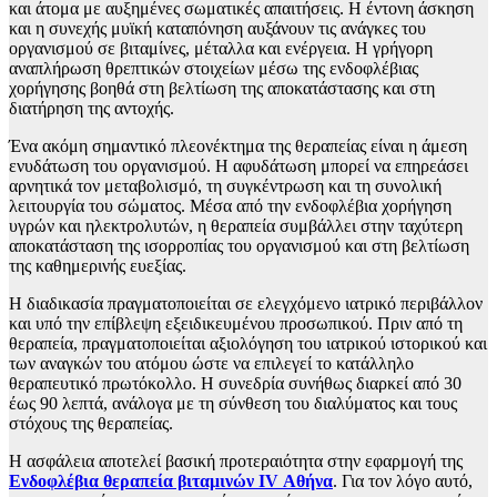
και άτομα με αυξημένες σωματικές απαιτήσεις. Η έντονη άσκηση
και η συνεχής μυϊκή καταπόνηση αυξάνουν τις ανάγκες του
οργανισμού σε βιταμίνες, μέταλλα και ενέργεια. Η γρήγορη
αναπλήρωση θρεπτικών στοιχείων μέσω της ενδοφλέβιας
χορήγησης βοηθά στη βελτίωση της αποκατάστασης και στη
διατήρηση της αντοχής.
Ένα ακόμη σημαντικό πλεονέκτημα της θεραπείας είναι η άμεση
ενυδάτωση του οργανισμού. Η αφυδάτωση μπορεί να επηρεάσει
αρνητικά τον μεταβολισμό, τη συγκέντρωση και τη συνολική
λειτουργία του σώματος. Μέσα από την ενδοφλέβια χορήγηση
υγρών και ηλεκτρολυτών, η θεραπεία συμβάλλει στην ταχύτερη
αποκατάσταση της ισορροπίας του οργανισμού και στη βελτίωση
της καθημερινής ευεξίας.
Η διαδικασία πραγματοποιείται σε ελεγχόμενο ιατρικό περιβάλλον
και υπό την επίβλεψη εξειδικευμένου προσωπικού. Πριν από τη
θεραπεία, πραγματοποιείται αξιολόγηση του ιατρικού ιστορικού και
των αναγκών του ατόμου ώστε να επιλεγεί το κατάλληλο
θεραπευτικό πρωτόκολλο. Η συνεδρία συνήθως διαρκεί από 30
έως 90 λεπτά, ανάλογα με τη σύνθεση του διαλύματος και τους
στόχους της θεραπείας.
Η ασφάλεια αποτελεί βασική προτεραιότητα στην εφαρμογή της
Ενδοφλέβια θεραπεία βιταμινών IV Αθήνα
. Για τον λόγο αυτό,