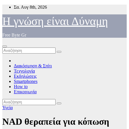
Μετάβαση
Σα. Αυγ 8th, 2026
στο
περιεχόμενο
Η γνώση είναι Δύναμη
Free Byte Gr
Διακόσμηση & Σπίτι
Τεχνολογία
Εκδηλώσεις
Smartphones
How to
Επικοινωνία
Υγεία
NAD θεραπεία για κόπωση