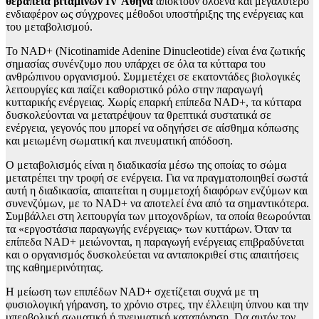
θεραπεία βιταμινών IV Αθήνα
αποκτούν ολοένα και μεγαλύτερο
ενδιαφέρον ως σύγχρονες μέθοδοι υποστήριξης της ενέργειας και
του μεταβολισμού.
Το NAD+ (Nicotinamide Adenine Dinucleotide) είναι ένα ζωτικής
σημασίας συνένζυμο που υπάρχει σε όλα τα κύτταρα του
ανθρώπινου οργανισμού. Συμμετέχει σε εκατοντάδες βιολογικές
λειτουργίες και παίζει καθοριστικό ρόλο στην παραγωγή
κυτταρικής ενέργειας. Χωρίς επαρκή επίπεδα NAD+, τα κύτταρα
δυσκολεύονται να μετατρέψουν τα θρεπτικά συστατικά σε
ενέργεια, γεγονός που μπορεί να οδηγήσει σε αίσθημα κόπωσης
και μειωμένη σωματική και πνευματική απόδοση.
Ο μεταβολισμός είναι η διαδικασία μέσω της οποίας το σώμα
μετατρέπει την τροφή σε ενέργεια. Για να πραγματοποιηθεί σωστά
αυτή η διαδικασία, απαιτείται η συμμετοχή διαφόρων ενζύμων και
συνενζύμων, με το NAD+ να αποτελεί ένα από τα σημαντικότερα.
Συμβάλλει στη λειτουργία των μιτοχονδρίων, τα οποία θεωρούνται
τα «εργοστάσια παραγωγής ενέργειας» των κυττάρων. Όταν τα
επίπεδα NAD+ μειώνονται, η παραγωγή ενέργειας επιβραδύνεται
και ο οργανισμός δυσκολεύεται να ανταποκριθεί στις απαιτήσεις
της καθημερινότητας.
Η μείωση των επιπέδων NAD+ σχετίζεται συχνά με τη
φυσιολογική γήρανση, το χρόνιο στρες, την έλλειψη ύπνου και την
υπερβολική σωματική ή πνευματική καταπόνηση. Για αυτόν τον