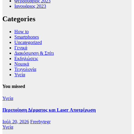
Φεβρουάριος 2023
Ιανουάριος 2023
Categories
How to
Smartphones
Uncategorized
Γενικά
Διακόσμηση & Σπίτι
Εκδηλώσεις
Νομικά
Τεχνολογία
Υγεία
You missed
Υγεία
Περιποίηση Δέρματος και Laser Αποτρίχωση
Ιούλ 20, 2026
Freebytegr
Υγεία