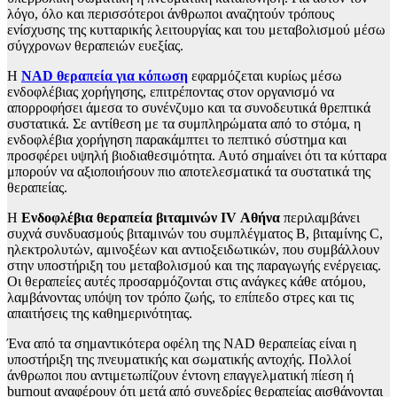
λόγο, όλο και περισσότεροι άνθρωποι αναζητούν τρόπους
ενίσχυσης της κυτταρικής λειτουργίας και του μεταβολισμού μέσω
σύγχρονων θεραπειών ευεξίας.
Η
NAD θεραπεία για κόπωση
εφαρμόζεται κυρίως μέσω
ενδοφλέβιας χορήγησης, επιτρέποντας στον οργανισμό να
απορροφήσει άμεσα το συνένζυμο και τα συνοδευτικά θρεπτικά
συστατικά. Σε αντίθεση με τα συμπληρώματα από το στόμα, η
ενδοφλέβια χορήγηση παρακάμπτει το πεπτικό σύστημα και
προσφέρει υψηλή βιοδιαθεσιμότητα. Αυτό σημαίνει ότι τα κύτταρα
μπορούν να αξιοποιήσουν πιο αποτελεσματικά τα συστατικά της
θεραπείας.
Η
Ενδοφλέβια θεραπεία βιταμινών IV Αθήνα
περιλαμβάνει
συχνά συνδυασμούς βιταμινών του συμπλέγματος Β, βιταμίνης C,
ηλεκτρολυτών, αμινοξέων και αντιοξειδωτικών, που συμβάλλουν
στην υποστήριξη του μεταβολισμού και της παραγωγής ενέργειας.
Οι θεραπείες αυτές προσαρμόζονται στις ανάγκες κάθε ατόμου,
λαμβάνοντας υπόψη τον τρόπο ζωής, το επίπεδο στρες και τις
απαιτήσεις της καθημερινότητας.
Ένα από τα σημαντικότερα οφέλη της NAD θεραπείας είναι η
υποστήριξη της πνευματικής και σωματικής αντοχής. Πολλοί
άνθρωποι που αντιμετωπίζουν έντονη επαγγελματική πίεση ή
burnout αναφέρουν ότι μετά από συνεδρίες θεραπείας αισθάνονται