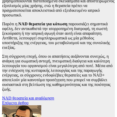
χρησιμοποιούνται πιστοποιημένα σκευάσματα και αποστειρωμένος
εξοπλισμός μίας χρήσης, ενώ η θεραπεία πρέπει να
πραγματοποιείται αποκλειστικά από εξειδικευμένο ιατρικό
προσωπικό.
Παρότι η
NAD θεραπεία για κόπωση
παρουσιάζει σημαντικά
οφέλη, δεν αντικαθιστά την ισορροπημένη διατροφή, τη σωστή
ξεκούραση ή την ιατρική αγωγή όταν αυτή είναι απαραίτητη.
Αντίθετα, λειτουργεί συμπληρωματικά ως μία μέθοδος
υποστήριξης της ενέργειας, του μεταβολισμού και της συνολικής
ευεξίας.
Στη σύγχρονη εποχή, όπου οι απαιτήσεις αυξάνονται συνεχώς, η
ανάγκη για σωματική αντοχή, πνευματική διαύγεια και καλύτερη
λειτουργία του οργανισμού είναι μεγαλύτερη από ποτέ. Μέσα από
την ενίσχυση της κυτταρικής λειτουργίας και της παραγωγής
ενέργειας, οι σύγχρονες ενδοφλέβιες θεραπείες και το NAD+
αποτελούν μία καινοτόμα προσέγγιση που μπορεί να συμβάλει
ουσιαστικά στη βελτίωση της καθημερινότητας και της ποιότητας
ζωής.
Πλοήγηση
NAD θεραπεία και αναδόμηση
Επόμενο άρθρο
άρθρων