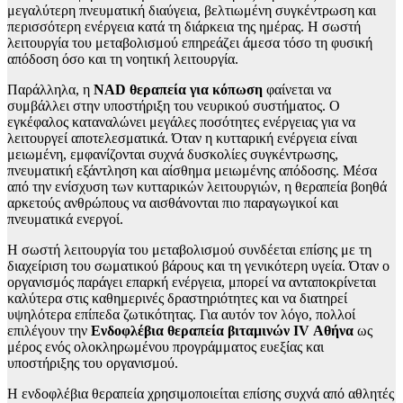
μεγαλύτερη πνευματική διαύγεια, βελτιωμένη συγκέντρωση και
περισσότερη ενέργεια κατά τη διάρκεια της ημέρας. Η σωστή
λειτουργία του μεταβολισμού επηρεάζει άμεσα τόσο τη φυσική
απόδοση όσο και τη νοητική λειτουργία.
Παράλληλα, η
NAD θεραπεία για κόπωση
φαίνεται να
συμβάλλει στην υποστήριξη του νευρικού συστήματος. Ο
εγκέφαλος καταναλώνει μεγάλες ποσότητες ενέργειας για να
λειτουργεί αποτελεσματικά. Όταν η κυτταρική ενέργεια είναι
μειωμένη, εμφανίζονται συχνά δυσκολίες συγκέντρωσης,
πνευματική εξάντληση και αίσθημα μειωμένης απόδοσης. Μέσα
από την ενίσχυση των κυτταρικών λειτουργιών, η θεραπεία βοηθά
αρκετούς ανθρώπους να αισθάνονται πιο παραγωγικοί και
πνευματικά ενεργοί.
Η σωστή λειτουργία του μεταβολισμού συνδέεται επίσης με τη
διαχείριση του σωματικού βάρους και τη γενικότερη υγεία. Όταν ο
οργανισμός παράγει επαρκή ενέργεια, μπορεί να ανταποκρίνεται
καλύτερα στις καθημερινές δραστηριότητες και να διατηρεί
υψηλότερα επίπεδα ζωτικότητας. Για αυτόν τον λόγο, πολλοί
επιλέγουν την
Ενδοφλέβια θεραπεία βιταμινών IV Αθήνα
ως
μέρος ενός ολοκληρωμένου προγράμματος ευεξίας και
υποστήριξης του οργανισμού.
Η ενδοφλέβια θεραπεία χρησιμοποιείται επίσης συχνά από αθλητές