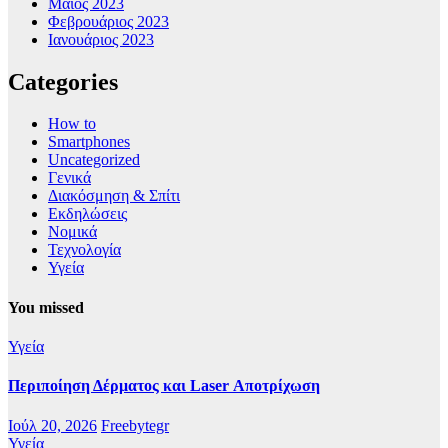
Μάιος 2023
Φεβρουάριος 2023
Ιανουάριος 2023
Categories
How to
Smartphones
Uncategorized
Γενικά
Διακόσμηση & Σπίτι
Εκδηλώσεις
Νομικά
Τεχνολογία
Υγεία
You missed
Υγεία
Περιποίηση Δέρματος και Laser Αποτρίχωση
Ιούλ 20, 2026
Freebytegr
Υγεία