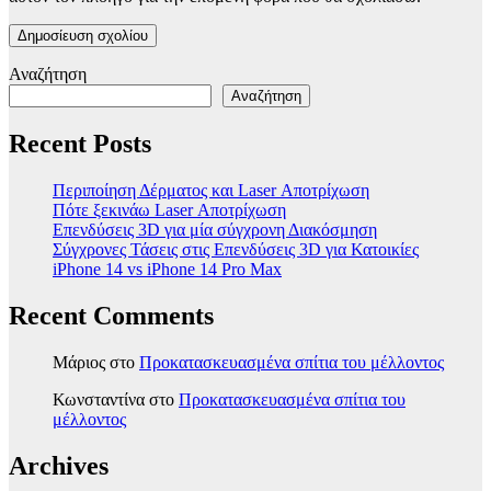
Αναζήτηση
Αναζήτηση
Recent Posts
Περιποίηση Δέρματος και Laser Αποτρίχωση
Πότε ξεκινάω Laser Αποτρίχωση
Επενδύσεις 3D για μία σύγχρονη Διακόσμηση
Σύγχρονες Τάσεις στις Επενδύσεις 3D για Κατοικίες
iPhone 14 vs iPhone 14 Pro Max
Recent Comments
Μάριος
στο
Προκατασκευασμένα σπίτια του μέλλοντος
Κωνσταντίνα
στο
Προκατασκευασμένα σπίτια του
μέλλοντος
Archives