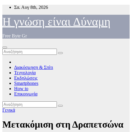
Μετάβαση
Σα. Αυγ 8th, 2026
στο
περιεχόμενο
Η γνώση είναι Δύναμη
Free Byte Gr
Διακόσμηση & Σπίτι
Τεχνολογία
Εκδηλώσεις
Smartphones
How to
Επικοινωνία
Γενικά
Μετακόμιση στη Δραπετσώνα