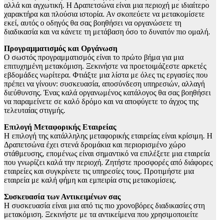
αλλά και αγχωτική. Η Δραπετσώνα είναι μια περιοχή με ιδιαίτερο
χαρακτήρα και πλούσια ιστορία. Αν σκοπεύετε να μετακομίσετε
εκεί, αυτός ο οδηγός θα σας βοηθήσει να οργανώσετε τη
διαδικασία και να κάνετε τη μετάβαση όσο το δυνατόν πιο ομαλή.
Προγραμματισμός και Οργάνωση
Ο σωστός προγραμματισμός είναι το πρώτο βήμα για μια
επιτυχημένη μετακόμιση. Ξεκινήστε να προετοιμάζεστε αρκετές
εβδομάδες νωρίτερα. Φτιάξτε μια λίστα με όλες τις εργασίες που
πρέπει να γίνουν: συσκευασία, αποσύνδεση υπηρεσιών, αλλαγή
διεύθυνσης. Ένας καλά οργανωμένος κατάλογος θα σας βοηθήσει
να παραμείνετε σε καλό δρόμο και να αποφύγετε το άγχος της
τελευταίας στιγμής.
Επιλογή Μεταφορικής Εταιρείας
Η επιλογή της κατάλληλης μεταφορικής εταιρείας είναι κρίσιμη. Η
Δραπετσώνα έχει στενά δρομάκια και περιορισμένο χώρο
στάθμευσης, επομένως είναι σημαντικό να επιλέξετε μια εταιρεία
που γνωρίζει καλά την περιοχή. Ζητήστε προσφορές από διάφορες
εταιρείες και συγκρίνετε τις υπηρεσίες τους. Προτιμήστε μια
εταιρεία με καλή φήμη και εμπειρία στις μετακομίσεις.
Συσκευασία των Αντικειμένων σας
Η συσκευασία είναι μια από τις πιο χρονοβόρες διαδικασίες στη
μετακόμιση. Ξεκινήστε με τα αντικείμενα που χρησιμοποιείτε