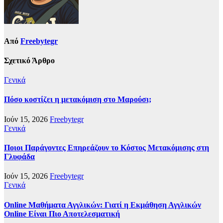
Από
Freebytegr
Σχετικό Άρθρο
Γενικά
Πόσο κοστίζει η μετακόμιση στο Μαρούσι;
Ιούν 15, 2026
Freebytegr
Γενικά
Ποιοι Παράγοντες Επηρεάζουν το Κόστος Μετακόμισης στη
Γλυφάδα
Ιούν 15, 2026
Freebytegr
Γενικά
Online Μαθήματα Αγγλικών: Γιατί η Εκμάθηση Αγγλικών
Online Είναι Πιο Αποτελεσματική