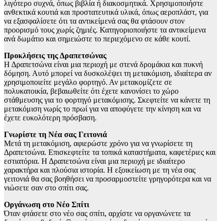
λιγότερο συχνά, όπως βιβλία ή διακοσμητικά. Χρησιμοποιήστε
ανθεκτικά κουτιά και προστατευτικά υλικά, όπως αεροπλάστ, για
να εξασφαλίσετε ότι τα αντικείμενά σας θα φτάσουν στον
προορισμό τους χωρίς ζημιές. Κατηγοριοποιήστε τα αντικείμενα
ανά δωμάτιο και σημειώστε το περιεχόμενο σε κάθε κουτί.
Προκλήσεις της Δραπετσώνας
Η Δραπετσώνα είναι μια περιοχή με στενά δρομάκια και πυκνή
δόμηση. Αυτό μπορεί να δυσκολέψει τη μετακόμιση, ιδιαίτερα αν
χρησιμοποιείτε μεγάλο φορτηγό. Αν μετακομίζετε σε
πολυκατοικία, βεβαιωθείτε ότι έχετε κανονίσει το χώρο
στάθμευσης για το φορτηγό μετακόμισης. Σκεφτείτε να κάνετε τη
μετακόμιση νωρίς το πρωί για να αποφύγετε την κίνηση και να
έχετε ευκολότερη πρόσβαση.
Γνωρίστε τη Νέα σας Γειτονιά
Μετά τη μετακόμιση, αφιερώστε χρόνο για να γνωρίσετε τη
Δραπετσώνα. Επισκεφτείτε τα τοπικά καταστήματα, καφετέριες και
εστιατόρια. Η Δραπετσώνα είναι μια περιοχή με ιδιαίτερο
χαρακτήρα και πλούσια ιστορία. Η εξοικείωση με τη νέα σας
γειτονιά θα σας βοηθήσει να προσαρμοστείτε γρηγορότερα και να
νιώσετε σαν στο σπίτι σας.
Οργάνωση στο Νέο Σπίτι
Όταν φτάσετε στο νέο σας σπίτι, αρχίστε να οργανώνετε τα