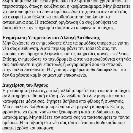
δωμάτια μεθοδικά. Ξεκινήστε από τα δωμάτια που χρησιμοποιείτε
περισσότερο, όπως η κουζίνα και η κρεβατοκάμαρα. Μην βιαστείτε
να τακτοποιήσετε τα πάντα αμέσως. Δώστε χρόνο στον εαυτό σας
να σκεφτεί πού θέλετε να τοποθετήσετε τα έπιπλα και τα
αντικείμενα σας. Η σταδιακή οργάνωση θα σας βοηθήσει να
διατηρήσετε την ψυχραιμία σας και να αποφύγετε το άγχος.
Ενημέρωση Υπηρεσιών και Αλλαγή Διεύθυνσης
Μην ξεχάσετε να ενημερώσετε όλες τις αρμόδιες υπηρεσίες για τη
νέα σας διεύθυνση. Αυτό περιλαμβάνει την τράπεζά σας, την
εφορία, τον πάροχο τηλεφωνίας και τις υπηρεσίες κοινής ωφέλειας.
Επίσης, ενημερώστε το ταχυδρομείο ώστε να προωθούνται στη νέα
σας διεύθυνση τυχόν επιστολές ή λογαριασμοί που θα σταλούν
στην παλιά διεύθυνση. Η έγκαιρη ενημέρωση θα διασφαλίσει ότι
δεν θα χάσετε καμία σημαντική επικοινωνία.
Διαχείριση του Άγχους
Η μετακόμιση είναι αγχωτική, αλλά μπορείτε να μειώσετε το άγχος
αν διατηρήσετε θετική στάση. Αν νιώθετε ότι δεν μπορείτε να τα
καταφέρετε μόνοι σας, ζητήστε βοήθεια από φίλους ή συγγενείς.
Μια επιπλέον βοήθεια μπορεί να κάνει μεγάλη διαφορά. Επίσης,
φροντίστε να έχετε χρόνο για ξεκούραση κατά τη διάρκεια της
μετακόμισης. Μην πιέζετε τον εαυτό σας να τακτοποιήσει τα πάντα
αμέσως. Η μετάβαση στο νέο σας σπίτι είναι μια διαδικασία που
απαιτεί χρόνο και υπομονή.