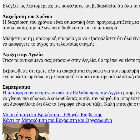
Ελέγξτε τις λεπτομέρειες της ασφάλισης και βεβαιωθείτε ότι όλα τα
Διαχείριση του Χρόνου
Η διαχείριση του χρόνου είναι σημαντική όταν προγραμματίζετε μια
συσκευασία, την τελωνειακή διαδικασία και τη μεταφορά.
Μιλήστε με τη μεταφορική εταιρεία για να εξασφαλίσετε ότι όλα εί
να αποφύγετε το άγχος της τελευταίας στιγμής.
Άφιξη στην Αγγλία
Όταν τα αντικείμενά σας φτάσουν στην Αγγλία, θα πρέπει να είστε π
Βεβαιωθείτε ότι έχετε όλα τα απαραίτητα έγγραφα για την παραλαβή
ενημερώστε αμέσως τη μεταφορική εταιρεία και την ασφαλιστική σας
Συμπέρασμα
Η
μεταφορά αντικειμένων από την Ελλάδα προς την Αγγλία
μπορεί ν
να γίνουν πιο εύκολα. Ακολουθώντας αυτόν τον οδηγό, θα μπορέσετ
και διασφαλίστε ότι όλα τα έγγραφα είναι σε τάξη. Καλή επιτυχία στ
Πλοήγηση
Μετακόμιση στα Βριλήσσια – Οδηγός Επιβίωσης
Κάντε τη Μετακόμιση πιο Ευχάριστη και Οργανωμένη
άρθρων