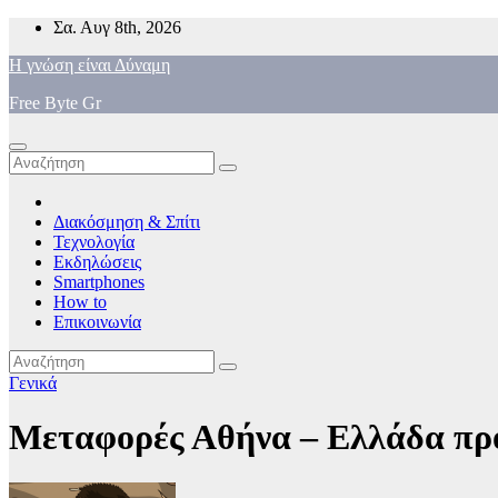
Μετάβαση
Σα. Αυγ 8th, 2026
στο
Η γνώση είναι Δύναμη
περιεχόμενο
Free Byte Gr
Διακόσμηση & Σπίτι
Τεχνολογία
Εκδηλώσεις
Smartphones
How to
Επικοινωνία
Γενικά
Μεταφορές Αθήνα – Ελλάδα προ