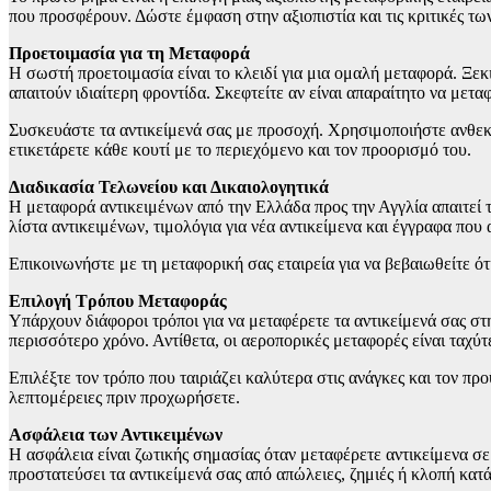
που προσφέρουν. Δώστε έμφαση στην αξιοπιστία και τις κριτικές των
Προετοιμασία για τη Μεταφορά
Η σωστή προετοιμασία είναι το κλειδί για μια ομαλή μεταφορά. Ξεκ
απαιτούν ιδιαίτερη φροντίδα. Σκεφτείτε αν είναι απαραίτητο να μετ
Συσκευάστε τα αντικείμενά σας με προσοχή. Χρησιμοποιήστε ανθεκτ
ετικετάρετε κάθε κουτί με το περιεχόμενο και τον προορισμό του.
Διαδικασία Τελωνείου και Δικαιολογητικά
Η μεταφορά αντικειμένων από την Ελλάδα προς την Αγγλία απαιτεί τ
λίστα αντικειμένων, τιμολόγια για νέα αντικείμενα και έγγραφα που 
Επικοινωνήστε με τη μεταφορική σας εταιρεία για να βεβαιωθείτε ό
Επιλογή Τρόπου Μεταφοράς
Υπάρχουν διάφοροι τρόποι για να μεταφέρετε τα αντικείμενά σας στ
περισσότερο χρόνο. Αντίθετα, οι αεροπορικές μεταφορές είναι ταχύτε
Επιλέξτε τον τρόπο που ταιριάζει καλύτερα στις ανάγκες και τον πρ
λεπτομέρειες πριν προχωρήσετε.
Ασφάλεια των Αντικειμένων
Η ασφάλεια είναι ζωτικής σημασίας όταν μεταφέρετε αντικείμενα σε
προστατεύσει τα αντικείμενά σας από απώλειες, ζημιές ή κλοπή κατ