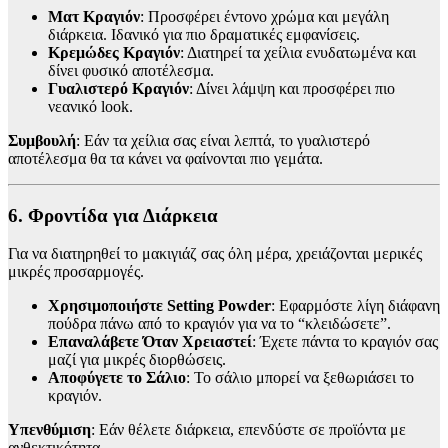
Ματ Κραγιόν
: Προσφέρει έντονο χρώμα και μεγάλη
διάρκεια. Ιδανικό για πιο δραματικές εμφανίσεις.
Κρεμώδες Κραγιόν
: Διατηρεί τα χείλια ενυδατωμένα και
δίνει φυσικό αποτέλεσμα.
Γυαλιστερό Κραγιόν
: Δίνει λάμψη και προσφέρει πιο
νεανικό look.
Συμβουλή
: Εάν τα χείλια σας είναι λεπτά, το γυαλιστερό
αποτέλεσμα θα τα κάνει να φαίνονται πιο γεμάτα.
6. Φροντίδα για Διάρκεια
Για να διατηρηθεί το μακιγιάζ σας όλη μέρα, χρειάζονται μερικές
μικρές προσαρμογές.
Χρησιμοποιήστε Setting Powder
: Εφαρμόστε λίγη διάφανη
πούδρα πάνω από το κραγιόν για να το “κλειδώσετε”.
Επαναλάβετε Όταν Χρειαστεί
: Έχετε πάντα το κραγιόν σας
μαζί για μικρές διορθώσεις.
Αποφύγετε το Σάλιο
: Το σάλιο μπορεί να ξεθωριάσει το
κραγιόν.
Υπενθύμιση
: Εάν θέλετε διάρκεια, επενδύστε σε προϊόντα με
ανθεκτικότητα.