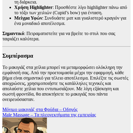
τη διάρκεια.
Χρήση Highlighter
: Προσθέστε λίγο highlighter πάνω από
το τόξο των χειλιών (Cupid’s bow) για ένταση.
Μείγμα Υφών
: Συνδυάστε ματ και γυαλιστερό κραγιόν για
ένα μοναδικό αποτέλεσμα.
Σημαντικό
: Πειραματιστείτε για να βρείτε το στυλ που σας
ταιριάζει καλύτερα.
Συμπέρασμα
Το μακιγιάζ στα χείλια μπορεί να μεταμορφώσει ολόκληρη την
εμφάνισή σας. Από την προετοιμασία μέχρι την εφαρμογή, κάθε
βήμα είναι σημαντικό για τέλειο αποτέλεσμα. Επιλέξτε τις σωστές
αποχρώσεις, χρησιμοποιήστε τις κατάλληλες τεχνικές και
απολαύστε χείλια που εντυπωσιάζουν. Με λίγη εξάσκηση και
σωστή φροντίδα, θα αποκτήσετε το μακιγιάζ που πάντα
ονειρευόσασταν.
Πλοήγηση
Μόνιμο μακιγιάζ στα Φρύδια – Οδηγός
Male Massage – Τα πλεονεκτήματα της εμπειρίας
άρθρων