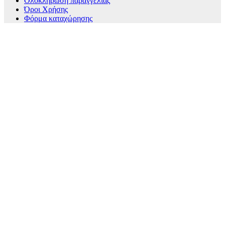
Ολοκλήρωση παραγγελίας
Όροι Χρήσης
Φόρμα καταχώρησης