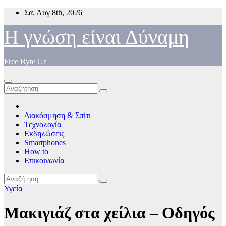
Μετάβαση
Σα. Αυγ 8th, 2026
στο
περιεχόμενο
Η γνώση είναι Δύναμη
Free Byte Gr
Διακόσμηση & Σπίτι
Τεχνολογία
Εκδηλώσεις
Smartphones
How to
Επικοινωνία
Υγεία
Μακιγιάζ στα χείλια – Οδηγός