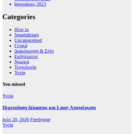
Ιανουάριος 2023
Categories
How to
Smartphones
Uncategorized
Γενικά
Διακόσμηση & Σπίτι
Εκδηλώσεις
Νομικά
Τεχνολογία
Υγεία
You missed
Υγεία
Περιποίηση Δέρματος και Laser Αποτρίχωση
Ιούλ 20, 2026
Freebytegr
Υγεία