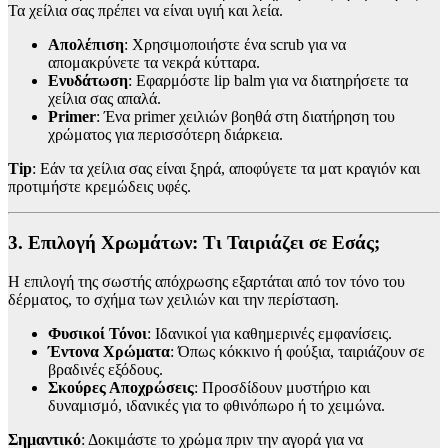
Τα χείλια σας πρέπει να είναι υγιή και λεία.
Απολέπιση
: Χρησιμοποιήστε ένα scrub για να
απομακρύνετε τα νεκρά κύτταρα.
Ενυδάτωση
: Εφαρμόστε lip balm για να διατηρήσετε τα
χείλια σας απαλά.
Primer
: Ένα primer χειλιών βοηθά στη διατήρηση του
χρώματος για περισσότερη διάρκεια.
Tip
: Εάν τα χείλια σας είναι ξηρά, αποφύγετε τα ματ κραγιόν και
προτιμήστε κρεμώδεις υφές.
3. Επιλογή Χρωμάτων: Τι Ταιριάζει σε Εσάς;
Η επιλογή της σωστής απόχρωσης εξαρτάται από τον τόνο του
δέρματος, το σχήμα των χειλιών και την περίσταση.
Φυσικοί Τόνοι
: Ιδανικοί για καθημερινές εμφανίσεις.
Έντονα Χρώματα
: Όπως κόκκινο ή φούξια, ταιριάζουν σε
βραδινές εξόδους.
Σκούρες Αποχρώσεις
: Προσδίδουν μυστήριο και
δυναμισμό, ιδανικές για το φθινόπωρο ή το χειμώνα.
Σημαντικό
: Δοκιμάστε το χρώμα πριν την αγορά για να