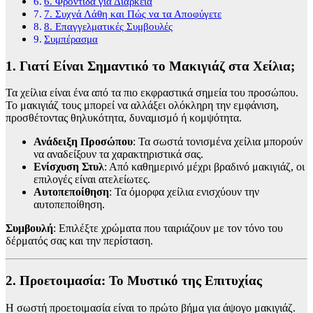
6. Φροντίδα για Διάρκεια
7. Συχνά Λάθη και Πώς να τα Αποφύγετε
8. Επαγγελματικές Συμβουλές
Συμπέρασμα
1. Γιατί Είναι Σημαντικό το Μακιγιάζ στα Χείλια;
Τα χείλια είναι ένα από τα πιο εκφραστικά σημεία του προσώπου.
Το μακιγιάζ τους μπορεί να αλλάξει ολόκληρη την εμφάνιση,
προσθέτοντας θηλυκότητα, δυναμισμό ή κομψότητα.
Ανάδειξη Προσώπου
: Τα σωστά τονισμένα χείλια μπορούν
να αναδείξουν τα χαρακτηριστικά σας.
Ενίσχυση Στυλ
: Από καθημερινό μέχρι βραδινό μακιγιάζ, οι
επιλογές είναι ατελείωτες.
Αυτοπεποίθηση
: Τα όμορφα χείλια ενισχύουν την
αυτοπεποίθηση.
Συμβουλή
: Επιλέξτε χρώματα που ταιριάζουν με τον τόνο του
δέρματός σας και την περίσταση.
2. Προετοιμασία: Το Μυστικό της Επιτυχίας
Η σωστή προετοιμασία είναι το πρώτο βήμα για άψογο μακιγιάζ.