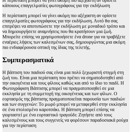
Η περίσταση μπορεί να γίνει ακόμη πιο αξέχαστη αν ορίσετε
κάποιους επαγγελματίες φωτογράφους για την εκδήλωση
Η περίσταση μπορεί να γίνει ακόμη πιο αξέχαστη αν ορίσετε
επαγγελματίες φωτογράφους για την εκδήλωση. Αυτό θα σας
επιτρέψει να αποτυπώσετε την εκδήλωση με μοναδικό τρόπο και
να δημιουργήσετε αναμνήσεις που θα κρατήσουν μια ζωή.
Μπορείτε επίσης να χρησιμοποιήσετε ένα drone για να τραβήξετε
εναέριες λήψεις των καλεσμένων σας, δημιουργώντας μια ακόμη
πιο ενδιαφέρουσα οπτική της ίδιας της τελετής.
Συμπερασματικά
Η βάπτιση του παιδιού σας είναι μια πολύ ξεχωριστή στιγμή στη
ζωή του. Είναι μια περίσταση που πρέπει να σηματοδοτηθεί από
την οικογένεια και τους φίλους καθώς και από το ίδιο το παιδί. Η
Φωτογράφιση Βάπτισης μπορεί να πραγματοποιηθεί σε μια
εκκλησία με τη συμμετοχή της οικογένειας και των φίλων. Ο
εορτασμός της βάπτισης πραγματοποιείται παρουσία των παιδιών
και των συγγενών: Το μωρό μπορεί να μεταφερθεί στην εκκλησία
σε ένα στολισμένο καροτσάκι. Η βάπτιση μπορεί επίσης να
γιορταστεί με ένα εορταστικό τραγούδι: Ζητήστε από τους
καλεσμένους και τους συγγενείς να φορέσουν παραδοσιακά ρούχα
για την περίσταση