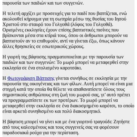
παρουσία των παιδιών και των συγγενών.
Η τελετή αρχίζει με προσευχές για το παιδί που βαπτίζεται, ενώ
ακολουθεί κήρυγμα για τη σωτηρία μέσω της θυσίας του Ιησού
Χριστού στο σταυρό του Γολγοθά (λόφος του Γολγοθά).
Ορισμένες εκκλησίες έχουν επίσης βαπτιστικές πισίνες που
βρίσκονται μέσα στα κτίριά τους, όπου οι άνθρωποι μπορούν να
βαπτιστούν αν το επιθυμούν, αντί να γίνεται έξω, όπως κάνουν
άλλες θρησκείες σε εσωτερικούς χώρους.
Η γιορτή της βάφτισης πραγματοποιείται με την παρουσία των
παιδιών και των συγγενών: Το μωρό μπορεί να μεταφερθεί στην
εκκλησία σε ένα στολισμένο καροτσάκι.
Η
Φωτογράφιση Βάπτισης
γίνεται συνήθως σε εκκλησία με την
παρουσία της οικογένειας και των φίλων. Αυτή μπορεί να είναι μια
στιγμή κατά την οποία θα θέλετε να απαθανατίσετε όλους τους
σημαντικούς ανθρώπους στη ζωή του μωρού σας, γι’ αυτό πρέπει
να προγραμματίσετε εκ των προτέρων. Το μωρό μπορεί να
μεταφερθεί στην εκκλησία σε ένα διακοσμημένο καρότσι, το οποίο
είναι αρκετά συνηθισμένο και πολύ διακοσμητικό.
Η βάφτιση μπορεί να γίνει και με ένα γιορτινό τραγούδι: Ζητήστε
από τους καλεσμένους και τους συγγενείς σας να φορέσουν
παραδοσιακά ρούχα για την περίσταση.