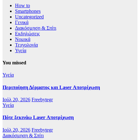
How to
Smartphones
Uncategorized
Γενικά
Διακόσμηση & Σπίτι
Εκδηλώσεις
Νομικά
Τεχνολογία
Υγεία
You missed
Υγεία
Περιποίηση Δέρματος και Laser Αποτρίχωση
Ιούλ 20, 2026
Freebytegr
Υγεία
Πότε ξεκινάω Laser Αποτρίχωση
Ιούλ 20, 2026
Freebytegr
Διακόσμηση & Σπίτι