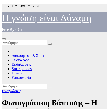
Μετάβαση
Πα. Αυγ 7th, 2026
στο
περιεχόμενο
Η γνώση είναι Δύναμη
Free Byte Gr
Διακόσμηση & Σπίτι
Τεχνολογία
Εκδηλώσεις
Smartphones
How to
Επικοινωνία
Εκδηλώσεις
Φωτογράφιση Βάπτισης – Η