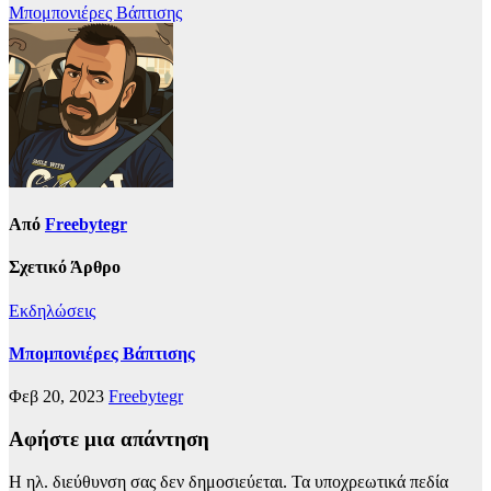
Πλοήγηση
Μπομπονιέρες Βάπτισης
άρθρων
Από
Freebytegr
Σχετικό Άρθρο
Εκδηλώσεις
Μπομπονιέρες Βάπτισης
Φεβ 20, 2023
Freebytegr
Αφήστε μια απάντηση
Η ηλ. διεύθυνση σας δεν δημοσιεύεται.
Τα υποχρεωτικά πεδία