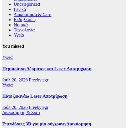
Uncategorized
Γενικά
Διακόσμηση & Σπίτι
Εκδηλώσεις
Νομικά
Τεχνολογία
Υγεία
You missed
Υγεία
Περιποίηση Δέρματος και Laser Αποτρίχωση
Ιούλ 20, 2026
Freebytegr
Υγεία
Πότε ξεκινάω Laser Αποτρίχωση
Ιούλ 20, 2026
Freebytegr
Διακόσμηση & Σπίτι
Επενδύσεις 3D για μία σύγχρονη Διακόσμηση