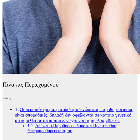
Πίνακας Περιεχομένου
Οι περισσότερες περιπτώσεις αδενώματος παραθυρεοειδούς
είναι σποραδικές, δηλαδή δεν οφείλονται σε κάποιο γενετικό
αίτιο, αλλά σε αίτια που δεν έχουν ακόμη εξακριβωθεί.
Αδένωμα Παραθυρεοειδούς και Πρωτοπαθής
Υπερπαραθυρεοειδισμός