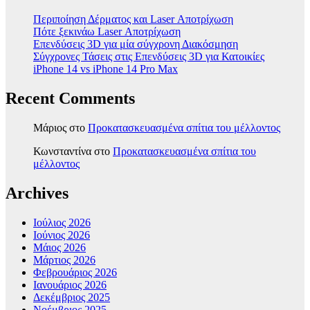
Περιποίηση Δέρματος και Laser Αποτρίχωση
Πότε ξεκινάω Laser Αποτρίχωση
Επενδύσεις 3D για μία σύγχρονη Διακόσμηση
Σύγχρονες Τάσεις στις Επενδύσεις 3D για Κατοικίες
iPhone 14 vs iPhone 14 Pro Max
Recent Comments
Μάριος
στο
Προκατασκευασμένα σπίτια του μέλλοντος
Κωνσταντίνα
στο
Προκατασκευασμένα σπίτια του
μέλλοντος
Archives
Ιούλιος 2026
Ιούνιος 2026
Μάιος 2026
Μάρτιος 2026
Φεβρουάριος 2026
Ιανουάριος 2026
Δεκέμβριος 2025
Νοέμβριος 2025