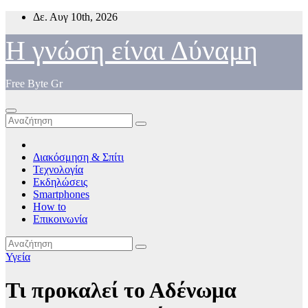
Μετάβαση
Δε. Αυγ 10th, 2026
στο
περιεχόμενο
Η γνώση είναι Δύναμη
Free Byte Gr
Διακόσμηση & Σπίτι
Τεχνολογία
Εκδηλώσεις
Smartphones
How to
Επικοινωνία
Υγεία
Τι προκαλεί το Αδένωμα