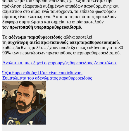
το αδένωμα του παραθυρεοειδούς έχει ως αποτέλεσμα την
πρόκληση εξαιρετικά αυξημένων επιπέδων παραθορμόνης και
ασβεστίου στο αίμα, ενώ ταυτόχρονα, τα επίπεδα φωσφόρου
αίματος είναι ελαττωμένα. Αυτά με τη σειρά τους προκαλούν
διάφορα συμπτώματα και σημεία, τα οποία αποτελούν
τον
πρωτοπαθή
υπερπαραθυρεοειδισμό
.
Το
αδένωμα
παραθυρεοειδούς
αδένα αποτελεί
τη
συχνότερη
αιτία
πρωτοπαθούς
υπερπαραθυρεοειδισμού
,
καθώς διεθνείς μελέτες έχουν αποδείξει πως ευθύνεται για το 80 –
90% των περιπτώσεων πρωτοπαθούς υπερπαραθυρεοειδισμού.
Αναλυτικά μας εξηγεί ο χειρουργός θυρεοειδούς Αποστόλου.
Πλοήγηση
Όζοι θυρεοειδούς: Πότε είναι επικίνδυνοι;
Συμπτώματα του αδενώματος παραθυρεοειδούς
άρθρων